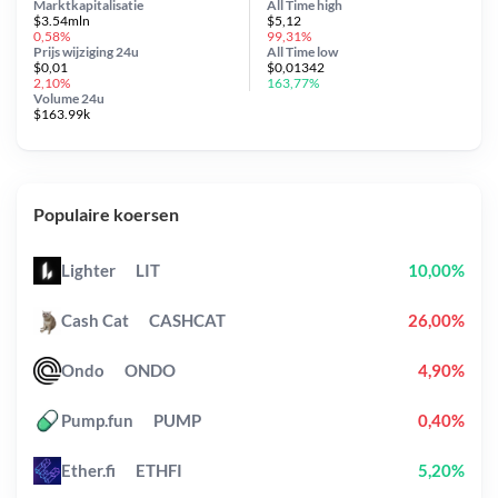
Marktkapitalisatie
All Time
high
$3.54mln
$5,12
0,58%
99,31%
Prijs wijziging
24u
All Time
low
$0,01
$0,01342
2,10%
163,77%
Volume 24u
$163.99k
Populaire koersen
Lighter
LIT
10,00%
Cash Cat
CASHCAT
26,00%
Ondo
ONDO
4,90%
Pump.fun
PUMP
0,40%
Ether.fi
ETHFI
5,20%