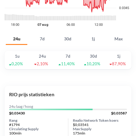
24u
7d
30d
1j
Max
1u
24u
7d
30d
1j
0,20%
2,10%
11,40%
10,20%
87,90%
RIO prijs statistieken
24u laag / hoog
$0,03430
$0,03587
Rang
Realio Network Token koers
#1794
$0,03541
Circulating Supply
Max Supply
100mln
175mln