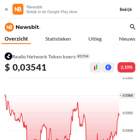
Newsbit
Bekijk
Bekijk in de Google Play store
Overzicht
Statistieken
Uitleg
Nieuws
Realio Network Token koers
#1794
$
0,03541
2,10%
€