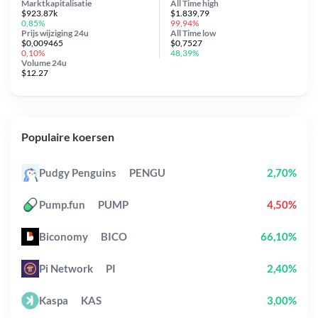
Marktkapitalisatie
All Time
high
$923.87k
$1.839,79
0,85%
99,94%
Prijs wijziging
24u
All Time
low
$0,009465
$0,7527
0,10%
48,39%
Volume 24u
$12.27
Populaire koersen
Pudgy Penguins
PENGU
2,70%
Pump.fun
PUMP
4,50%
Biconomy
BICO
66,10%
Pi Network
PI
2,40%
Kaspa
KAS
3,00%