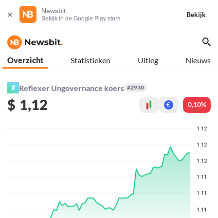
Newsbit
Bekijk
Bekijk in de Google Play store
Overzicht
Statistieken
Uitleg
Nieuws
Reflexer Ungovernance koers
#2930
$
1,12
0,10%
€