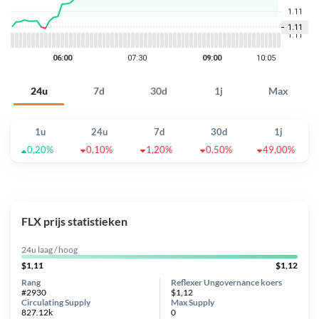
24u
7d
30d
1j
Max
1u
24u
7d
30d
1j
0,20%
0,10%
1,20%
0,50%
49,00%
FLX prijs statistieken
24u laag / hoog
$1,11
$1,12
Rang
Reflexer Ungovernance koers
#2930
$1,12
Circulating Supply
Max Supply
827.12k
0