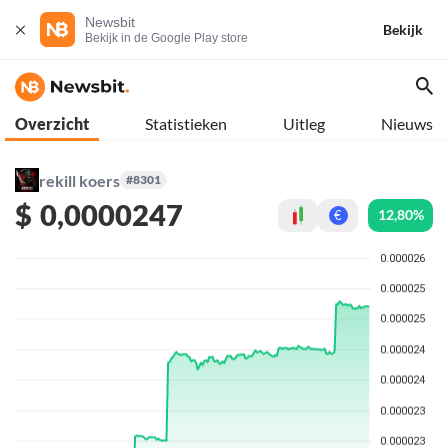
Newsbit
Bekijk
Bekijk in de Google Play store
Overzicht
Statistieken
Uitleg
Nieuws
rekill koers
#8301
$
0,0000247
12,80%
€