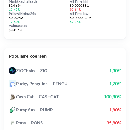
Marktkapitalisatie
All Time
high
$24.69k
$0,0003881
13,45%
93,64%
Prijs wijziging
24u
All Time
low
$0,0₅293
$0,00001319
12,80%
87,26%
Volume 24u
$331.53
Populaire koersen
ZIGChain
ZIG
1,30%
Pudgy Penguins
PENGU
1,70%
Cash Cat
CASHCAT
100,80%
Pump.fun
PUMP
1,80%
Pons
PONS
35,90%