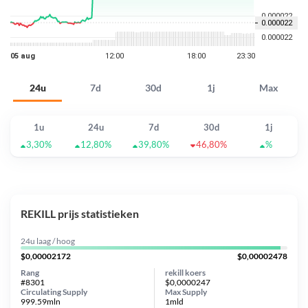
24u
7d
30d
1j
Max
1u
24u
7d
30d
1j
3,30%
12,80%
39,80%
46,80%
%
REKILL prijs statistieken
24u laag / hoog
$0,00002172
$0,00002478
Rang
rekill koers
#8301
$0,0000247
Circulating Supply
Max Supply
999.59mln
1mld