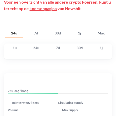
Voor een overzicht van alle andere crypto koersen, kunt u
terecht op de
koersenpagina
van Newsbit.
24u
7d
30d
1j
Max
1u
24u
7d
30d
1j
24u laag / hoog
RektStrategy koers
Circulating Supply
Volume
Max Supply