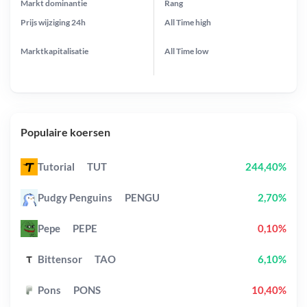
Markt dominantie
Rang
Prijs wijziging
24h
All Time
high
Marktkapitalisatie
All Time
low
Populaire koersen
Tutorial
TUT
244,40%
Pudgy Penguins
PENGU
2,70%
Pepe
PEPE
0,10%
Bittensor
TAO
6,10%
Pons
PONS
10,40%