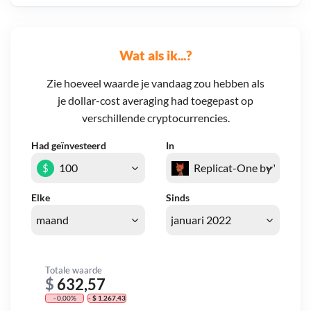
Wat als ik...?
Zie hoeveel waarde je vandaag zou hebben als
je dollar-cost averaging had toegepast op
verschillende cryptocurrencies.
Had geïnvesteerd
In
$
Elke
Sinds
Totale waarde
$
632,57
- 0,00%
- $ 1.267,43