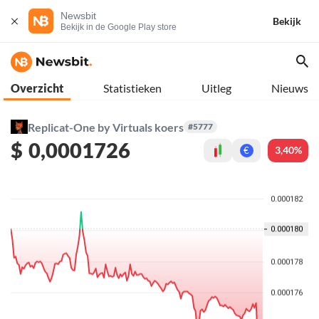
Newsbit
Bekijk
Bekijk in de Google Play store
Overzicht
Statistieken
Uitleg
Nieuws
Replicat-One by Virtuals koers
#5777
$
0,0001726
3,40%
€