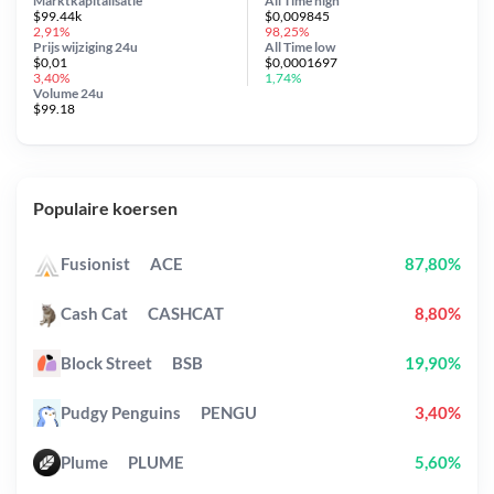
Marktkapitalisatie
All Time
high
$99.44k
$0,009845
2,91%
98,25%
Prijs wijziging
24u
All Time
low
$0,01
$0,0001697
3,40%
1,74%
Volume 24u
$99.18
Populaire koersen
Fusionist
ACE
87,80%
Cash Cat
CASHCAT
8,80%
Block Street
BSB
19,90%
Pudgy Penguins
PENGU
3,40%
Plume
PLUME
5,60%