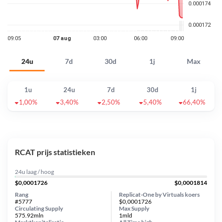
24u
7d
30d
1j
Max
1u
24u
7d
30d
1j
1,00%
3,40%
2,50%
5,40%
66,40%
RCAT prijs statistieken
24u laag / hoog
$0,0001726
$0,0001814
Rang
Replicat-One by Virtuals koers
#5777
$0,0001726
Circulating Supply
Max Supply
575.92mln
1mld