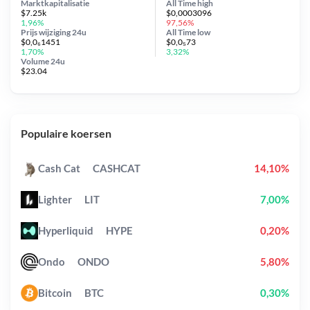
Marktkapitalisatie
All Time
high
$7.25k
$0,0003096
1,96%
97,56%
Prijs wijziging
24u
All Time
low
$0,0₆1451
$0,0₅73
1,70%
3,32%
Volume 24u
$23.04
Populaire koersen
Cash Cat
CASHCAT
14,10%
Lighter
LIT
7,00%
Hyperliquid
HYPE
0,20%
Ondo
ONDO
5,80%
Bitcoin
BTC
0,30%