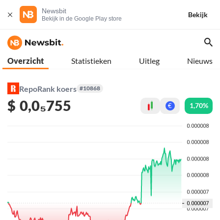
Newsbit
Bekijk
Bekijk in de Google Play store
Overzicht
Statistieken
Uitleg
Nieuws
RepoRank koers
#10868
$
0,0₅755
1,70%
€