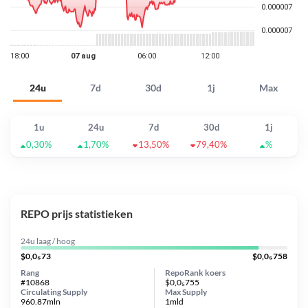
24u
7d
30d
1j
Max
1u
24u
7d
30d
1j
0,30%
1,70%
13,50%
79,40%
%
REPO prijs statistieken
24u laag / hoog
$0,0₅73
$0,0₅758
Rang
RepoRank koers
#10868
$0,0₅755
Circulating Supply
Max Supply
960.87mln
1mld