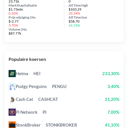
23.71k
0
Marktkapitalisatie
All Time
high
$1.73mln
$103,29
0,20%
29,34%
Prijs wijziging
24u
All Time
low
$-2,77
$58,70
3,70%
24,33%
Volume 24u
$87.77k
Populaire koersen
Heima
HEI
233,30%
Pudgy Penguins
PENGU
3,40%
Cash Cat
CASHCAT
21,20%
Pi Network
PI
7,00%
StonkBroker
STONKBROKER
41,10%