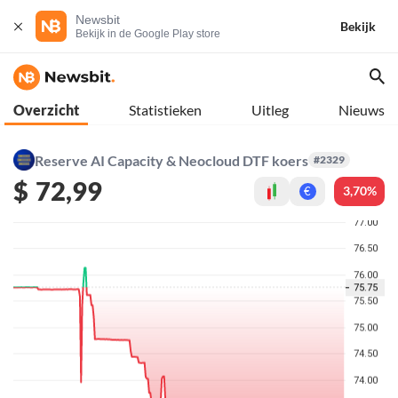
Newsbit
Bekijk
Bekijk in de Google Play store
Overzicht
Statistieken
Uitleg
Nieuws
Reserve AI Capacity & Neocloud DTF koers
#2329
$
72,99
3,70%
€