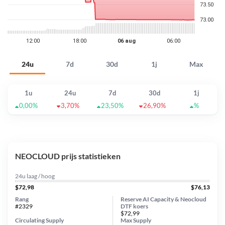
24u
7d
30d
1j
Max
1u
24u
7d
30d
1j
0,00%
3,70%
23,50%
26,90%
%
NEOCLOUD prijs statistieken
24u laag / hoog
$72,98
$76,13
Rang
Reserve AI Capacity & Neocloud
#2329
DTF koers
$72,99
Circulating Supply
Max Supply