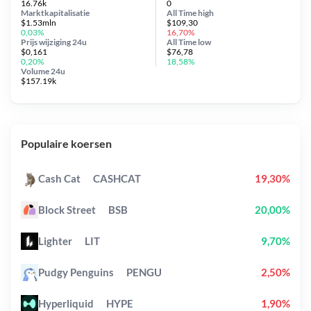
16.76k
0
Marktkapitalisatie
All Time
high
$1.53mln
$109,30
0,03%
16,70%
Prijs wijziging
24u
All Time
low
$0,161
$76,78
0,20%
18,58%
Volume 24u
$157.19k
Populaire koersen
Cash Cat
CASHCAT
19,30%
Block Street
BSB
20,00%
Lighter
LIT
9,70%
Pudgy Penguins
PENGU
2,50%
Hyperliquid
HYPE
1,90%