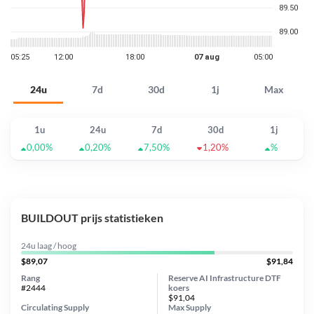
24u
7d
30d
1j
Max
1u
24u
7d
30d
1j
0,00%
0,20%
7,50%
1,20%
%
BUILDOUT prijs statistieken
24u laag / hoog
$89,07
$91,84
Rang
Reserve AI Infrastructure DTF
#2444
koers
$91,04
Circulating Supply
Max Supply