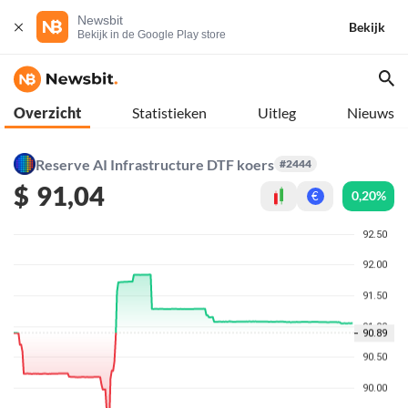
Newsbit
Bekijk
Bekijk in de Google Play store
Overzicht
Statistieken
Uitleg
Nieuws
Reserve AI Infrastructure DTF koers
#2444
$
91,04
0,20%
€