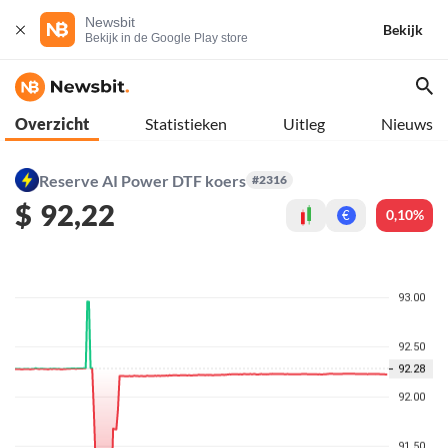
Newsbit
Bekijk
Bekijk in de Google Play store
Overzicht
Statistieken
Uitleg
Nieuws
Reserve AI Power DTF koers
#2316
$
92,22
0,10%
€