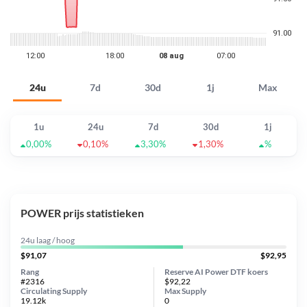
24u
7d
30d
1j
Max
1u
24u
7d
30d
1j
0,00%
0,10%
3,30%
1,30%
%
POWER prijs statistieken
24u laag / hoog
$91,07
$92,95
Rang
Reserve AI Power DTF koers
#2316
$92,22
Circulating Supply
Max Supply
19.12k
0