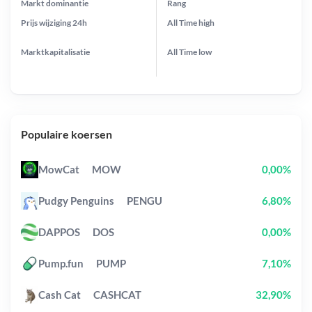
Markt dominantie
Rang
Prijs wijziging
24h
All Time
high
Marktkapitalisatie
All Time
low
Populaire koersen
MowCat
MOW
0,00%
Pudgy Penguins
PENGU
6,80%
DAPPOS
DOS
0,00%
Pump.fun
PUMP
7,10%
Cash Cat
CASHCAT
32,90%