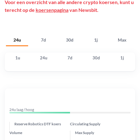
Voor een overzicht van alle andere crypto koersen, kunt u
terecht op de
koersenpagina
van Newsbit.
24u
7d
30d
1j
Max
1u
24u
7d
30d
1j
24u laag / hoog
Reserve Robotics DTF koers
Circulating Supply
Volume
Max Supply