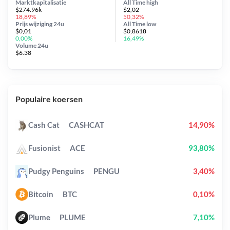
Marktkapitalisatie
All Time
high
$274.96k
$2,02
18,89%
50,32%
Prijs wijziging
24u
All Time
low
$0,01
$0,8618
0,00%
16,49%
Volume 24u
$6.38
Populaire koersen
Cash Cat
CASHCAT
14,90%
Fusionist
ACE
93,80%
Pudgy Penguins
PENGU
3,40%
Bitcoin
BTC
0,10%
Plume
PLUME
7,10%