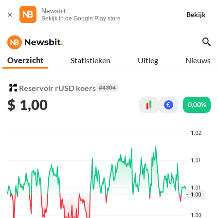
Newsbit
Bekijk
Bekijk in de Google Play store
Overzicht
Statistieken
Uitleg
Nieuws
Reservoir rUSD koers
#4304
$
1,00
0,00%
€