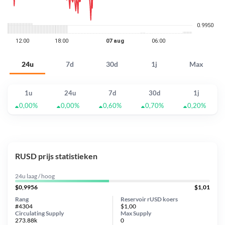
24u
7d
30d
1j
Max
1u
24u
7d
30d
1j
0,00%
0,00%
0,60%
0,70%
0,20%
RUSD prijs statistieken
24u laag / hoog
$0,9956
$1,01
Rang
Reservoir rUSD koers
#4304
$1,00
Circulating Supply
Max Supply
273.88k
0