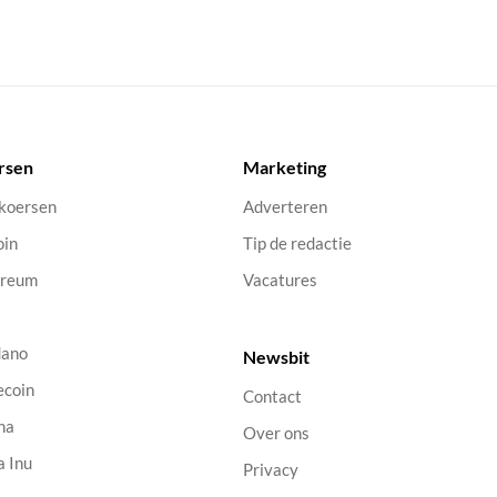
rsen
Marketing
 koersen
Adverteren
oin
Tip de redactie
ereum
Vacatures
dano
Newsbit
ecoin
Contact
na
Over ons
a Inu
Privacy