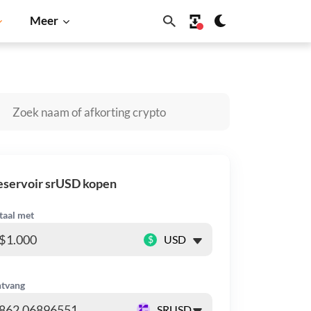
Meer
Shiba Inu
Dogecoin
Solana
BNB
eservoir srUSD kopen
taal met
$
tvang