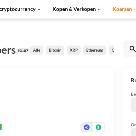
cryptocurrency
Kopen & Verkopen
Koersen
oers
Alle
Bitcoin
XRP
Ethereum
Cardano
#3187
R
Be
On
€
$