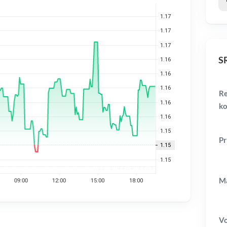
SR
Re
ko
Pr
Ma
V