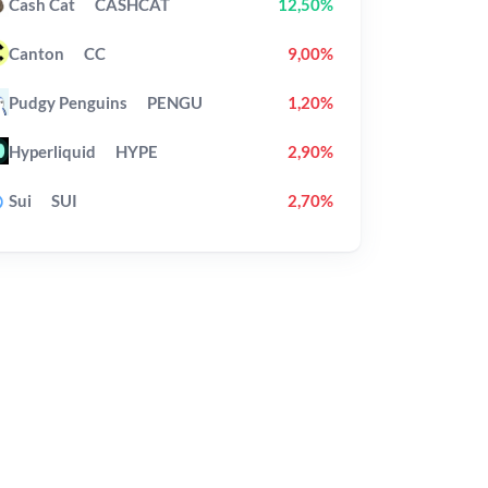
Cash Cat
CASHCAT
12,50%
Canton
CC
9,00%
Pudgy Penguins
PENGU
1,20%
Hyperliquid
HYPE
2,90%
Sui
SUI
2,70%