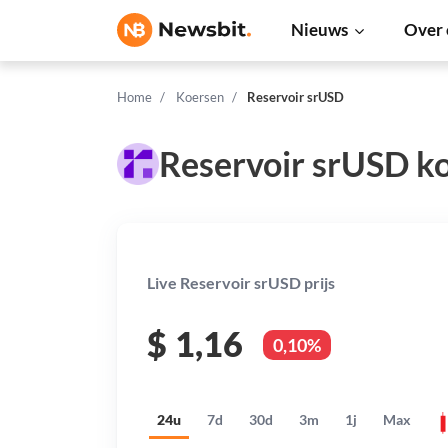
Nieuws
Over 
Home
Koersen
Reservoir srUSD
Reservoir srUSD k
Live Reservoir srUSD prijs
$
1,16
0,10%
24u
7d
30d
3m
1j
Max