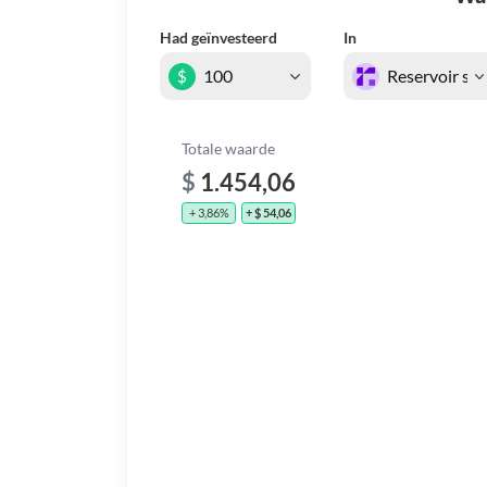
Had geïnvesteerd
In
$
Totale waarde
$
1.454,06
+ 3,86%
+ $ 54,06