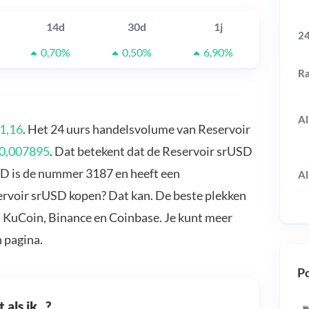
14d
30d
1j
24
0,70%
0,50%
6,90%
R
Al
1,16
. Het 24 uurs handelsvolume van Reservoir
0,007895
. Dat betekent dat de Reservoir srUSD
SD is de nummer 3187 en heeft een
Al
servoir srUSD kopen? Dat kan. De beste plekken
, KuCoin, Binance en Coinbase. Je kunt meer
 pagina.
Po
als ik...?