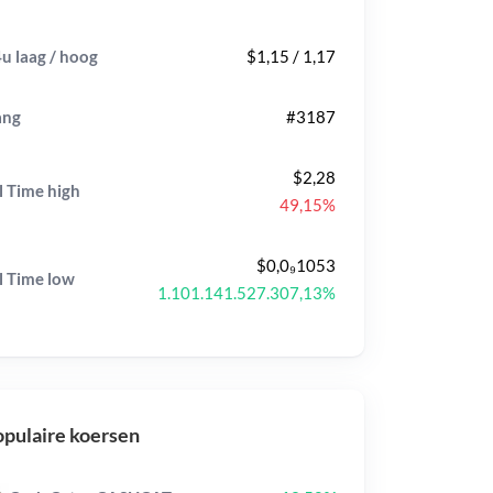
u laag / hoog
$1,15 / 1,17
ang
#3187
$2,28
l Time
high
49,15%
$0,0₉1053
l Time
low
1.101.141.527.307,13%
pulaire koersen