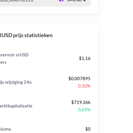
USD prijs statistieken
servoir srUSD
$1,16
ers
$0,007895
ijs wijziging
24u
0,10%
$719.36k
rktkapitalisatie
0,69%
olume
$0