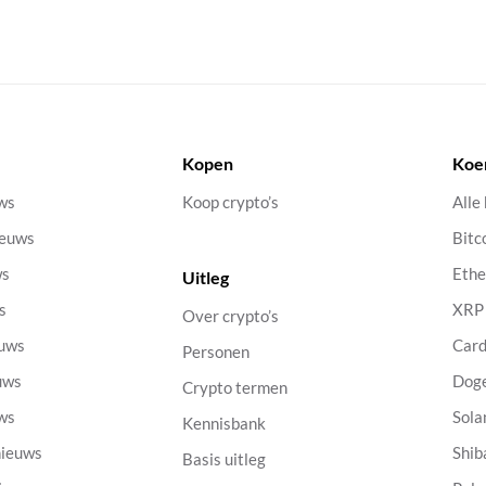
Kopen
Koe
uws
Koop crypto’s
Alle
ieuws
Bitc
ws
Eth
Uitleg
s
XRP
Over crypto’s
euws
Car
Personen
uws
Dog
Crypto termen
uws
Sola
Kennisbank
nieuws
Shib
Basis uitleg