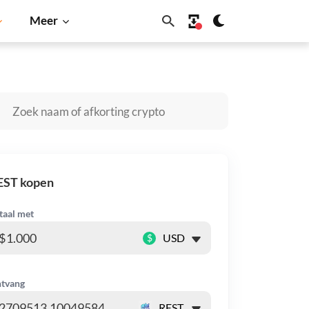
Meer
olana
BNB
EST kopen
taal met
$
tvang