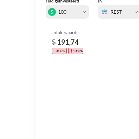
Had geïnvesteerd
In
$
Totale waarde
$
191,74
- 0,00%
- $ 108,26