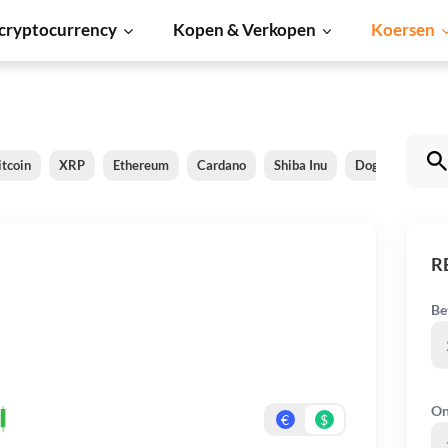
cryptocurrency
Kopen & Verkopen
Koersen
itcoin
XRP
Ethereum
Cardano
Shiba Inu
Dogecoin
S
R
Be
On
€
$