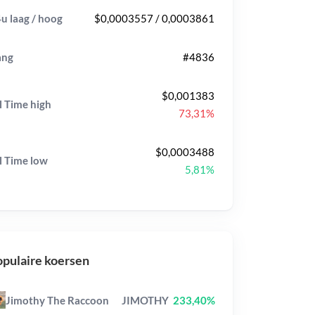
u laag / hoog
$0,0003557 / 0,0003861
ang
#4836
$0,001383
l Time
high
73,31%
$0,0003488
l Time
low
5,81%
pulaire koersen
Jimothy The Raccoon
JIMOTHY
233,40%