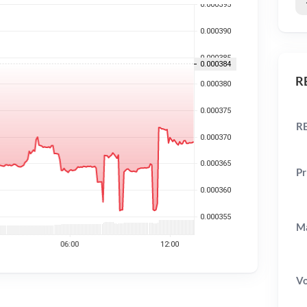
RE
RE
Pr
Ma
V