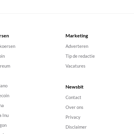
rsen
Marketing
 koersen
Adverteren
oin
Tip de redactie
ereum
Vacatures
dano
Newsbit
ecoin
Contact
na
Over ons
a Inu
Privacy
gon
Disclaimer