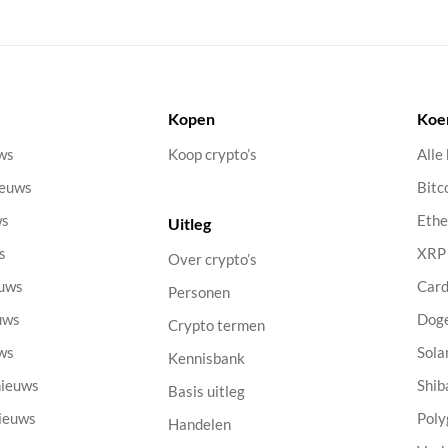
Kopen
Koe
uws
Koop crypto’s
Alle
ieuws
Bitc
ws
Eth
Uitleg
s
XRP
Over crypto’s
euws
Car
Personen
uws
Dog
Crypto termen
uws
Sola
Kennisbank
nieuws
Shib
Basis uitleg
nieuws
Poly
Handelen