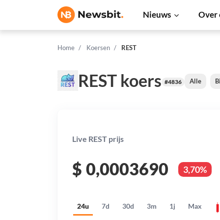
Nieuws
Over 
Home
Koersen
REST
REST koers
Alle
B
#4836
Live REST prijs
$
0,0003690
3,70%
24u
7d
30d
3m
1j
Max