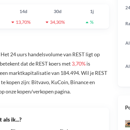
24
14d
30d
1j
13,70%
34,30%
%
R
Al
. Het 24 uurs handelsvolume van REST ligt op
 betekent dat de REST koers met
3,70%
is
Al
een marktkapitalisatie van 184.494. Wil je REST
te kopen zijn: Bitvavo, KuCoin, Binance en
 op onze kopen/verkopen pagina.
Po
als ik...?