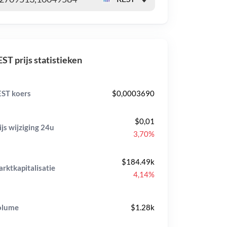
ST prijs statistieken
ST koers
$0,0003690
$0,01
ijs wijziging
24u
3,70%
$184.49k
rktkapitalisatie
4,14%
olume
$1.28k