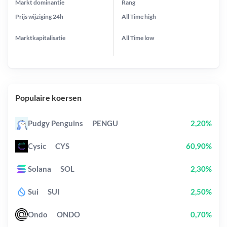
Markt dominantie
Rang
Prijs wijziging
24h
All Time
high
Marktkapitalisatie
All Time
low
Populaire koersen
Pudgy Penguins
PENGU
2,20%
Cysic
CYS
60,90%
Solana
SOL
2,30%
Sui
SUI
2,50%
Ondo
ONDO
0,70%