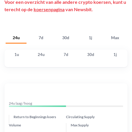
Voor een overzicht van alle andere crypto koersen, kunt u
terecht op de
koersenpagina
van Newsbit.
24u
7d
30d
1j
Max
1u
24u
7d
30d
1j
24u laag / hoog
Return to Beginnings koers
Circulating Supply
Volume
Max Supply