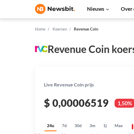
Nieuws
Over 
Home
Koersen
Revenue Coin
Revenue Coin koer
Live Revenue Coin prijs
$
0,00006519
1,50%
24u
7d
30d
3m
1j
Max