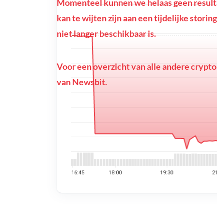
Momenteel kunnen we helaas geen resulta
kan te wijten zijn aan een tijdelijke stor
niet langer beschikbaar is.
Voor een overzicht van alle andere crypto
van Newsbit.