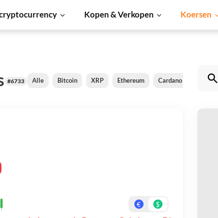
cryptocurrency
Kopen & Verkopen
Koersen
s
Alle
Bitcoin
XRP
Ethereum
Cardano
Shiba I
#6733
R
Be
On
€
$