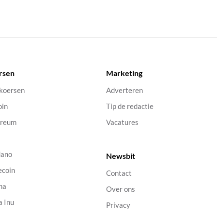
rsen
Marketing
 koersen
Adverteren
oin
Tip de redactie
ereum
Vacatures
dano
Newsbit
ecoin
Contact
na
Over ons
a Inu
Privacy