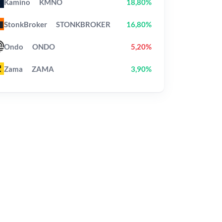
Kamino
KMNO
18,80%
StonkBroker
STONKBROKER
16,80%
Ondo
ONDO
5,20%
Zama
ZAMA
3,90%