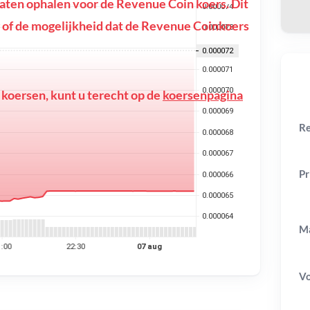
ten ophalen voor de Revenue Coin koers. Dit
ing of de mogelijkheid dat de Revenue Coinkoers
 koersen, kunt u terecht op de
koersenpagina
Re
Pr
Ma
V