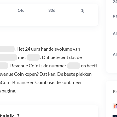
24
14d
30d
1j
R
Al
. Het 24 uurs handelsvolume van
Al
met
. Dat betekent dat de
. Revenue Coin is de nummer
en heeft
Revenue Coin kopen? Dat kan. De beste plekken
uCoin, Binance en Coinbase. Je kunt meer
 pagina.
Po
als ik...?