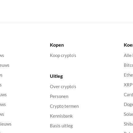
Kopen
Koe
uws
Koop crypto’s
Alle
ieuws
Bitc
ws
Eth
Uitleg
s
XRP
Over crypto’s
euws
Car
Personen
uws
Dog
Crypto termen
uws
Sola
Kennisbank
nieuws
Shib
Basis uitleg