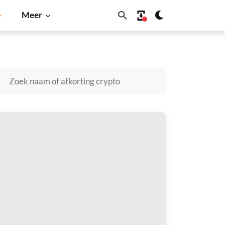
Meer
nu
Dogecoin
Solana
BNB
evenue Coin kopen
taal met
$
tvang