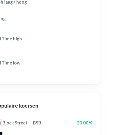
h laag / hoog
ang
l Time
high
l Time
low
pulaire koersen
Block Street
BSB
20,00%