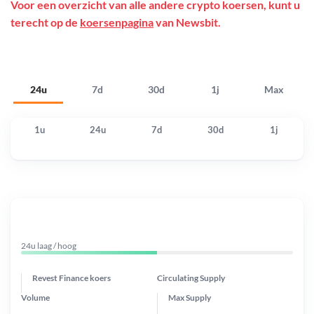
Voor een overzicht van alle andere crypto koersen, kunt u
terecht op de
koersenpagina
van Newsbit.
24u
7d
30d
1j
Max
1u
24u
7d
30d
1j
24u laag / hoog
Revest Finance koers
Circulating Supply
Volume
Max Supply