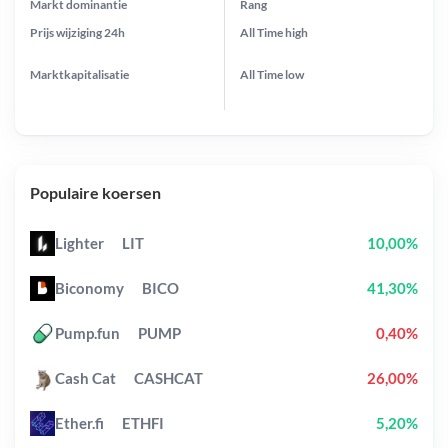
Markt dominantie
Rang
Prijs wijziging
24h
All Time
high
Marktkapitalisatie
All Time
low
Populaire koersen
Lighter
LIT
10,00%
Biconomy
BICO
41,30%
Pump.fun
PUMP
0,40%
Cash Cat
CASHCAT
26,00%
Ether.fi
ETHFI
5,20%