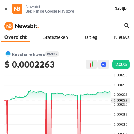
Newsbit
Bekijk
Bekijk in de Google Play store
Overzicht
Statistieken
Uitleg
Nieuws
Revshare koers
#5127
$
0,0002263
2,00%
€