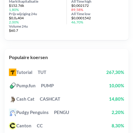
Marktkapitalisatie
All Time
high
$152.76k
$0,002172
1,80%
89,58%
Prijs wijziging
24u
All Time
low
$0,0₅404
$0,0001542
2,00%
46,70%
Volume 24u
$60.7
Populaire koersen
Tutorial
TUT
267,30%
Pump.fun
PUMP
10,00%
Cash Cat
CASHCAT
14,80%
Pudgy Penguins
PENGU
2,20%
Canton
CC
8,30%