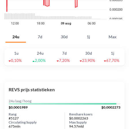
24u
7d
30d
1j
Max
1u
24u
7d
30d
1j
0,10%
2,00%
7,20%
23,90%
67,70%
REVS prijs statistieken
24u laag / hoog
$0,0001989
$0,0002273
Rang
Revshare koers
#5127
$0,0002263
Circulating Supply
Max Supply
675mln
94.57mld