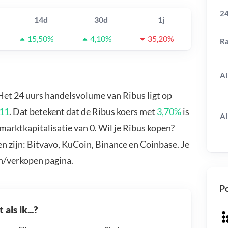
24
14d
30d
1j
15,50%
4,10%
35,20%
R
Al
 Het 24 uurs handelsvolume van Ribus ligt op
11
. Dat betekent dat de Ribus koers met
3,70%
is
Al
marktkapitalisatie van 0. Wil je Ribus kopen?
n zijn: Bitvavo, KuCoin, Binance en Coinbase. Je
n/verkopen pagina.
Po
als ik...?