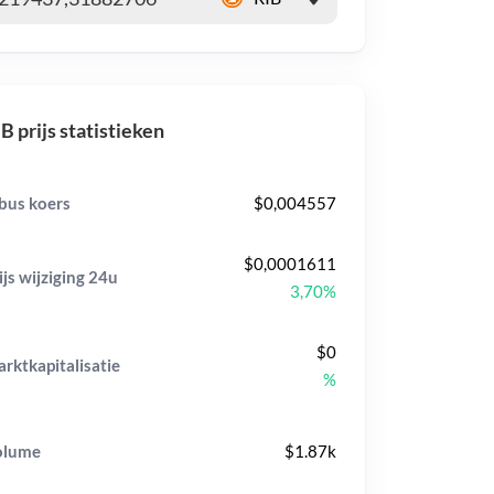
B prijs statistieken
bus koers
$0,004557
$0,0001611
ijs wijziging
24u
3,70%
$0
rktkapitalisatie
%
olume
$1.87k