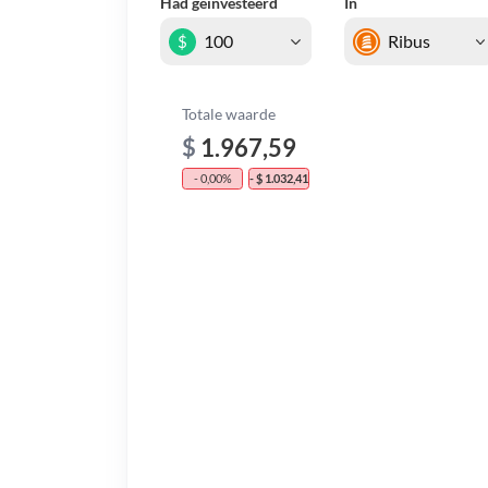
Had geïnvesteerd
In
$
Totale waarde
$
1.967,59
- 0,00%
- $ 1.032,41