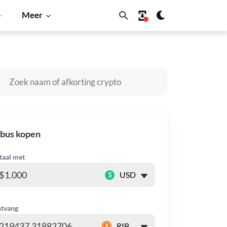
Meer
a
BNB
ibus kopen
taal met
$
tvang