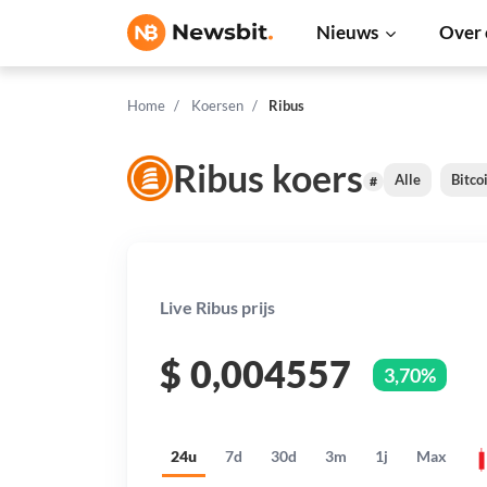
Nieuws
Over 
Home
Koersen
Ribus
Ribus koers
Alle
Bitco
#
Live Ribus prijs
$
0,004557
3,70%
24u
7d
30d
3m
1j
Max