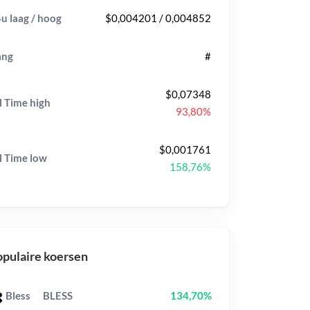
u laag / hoog
$0,004201 / 0,004852
ang
#
$0,07348
l Time
high
93,80%
$0,001761
l Time
low
158,76%
pulaire koersen
Bless
BLESS
134,70%