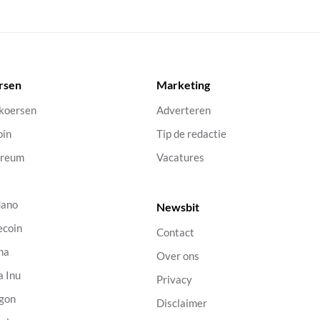
rsen
Marketing
 koersen
Adverteren
oin
Tip de redactie
ereum
Vacatures
dano
Newsbit
ecoin
Contact
na
Over ons
a Inu
Privacy
gon
Disclaimer