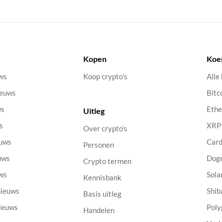
Kopen
Koe
uws
Koop crypto’s
Alle
ieuws
Bitc
ws
Eth
Uitleg
s
XRP
Over crypto’s
euws
Car
Personen
uws
Dog
Crypto termen
uws
Sola
Kennisbank
nieuws
Shib
Basis uitleg
nieuws
Poly
Handelen