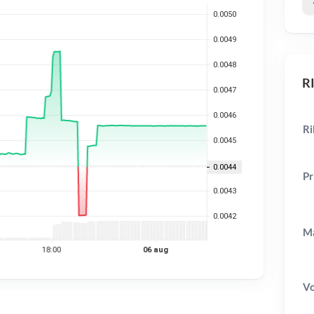
RI
Ri
Pr
Ma
V