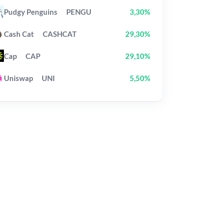
Pudgy Penguins
PENGU
3,30%
Cash Cat
CASHCAT
29,30%
Cap
CAP
29,10%
Uniswap
UNI
5,50%