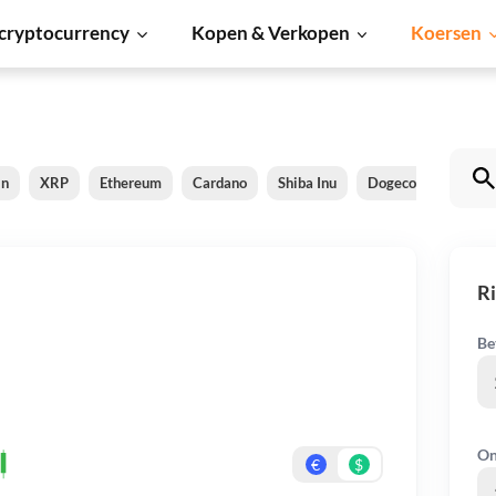
cryptocurrency
Kopen & Verkopen
Koersen
in
XRP
Ethereum
Cardano
Shiba Inu
Dogecoin
Solan
R
Be
On
€
$