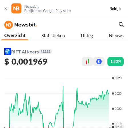
Newsbit
Bekijk
Bekijk in de Google Play store
Overzicht
Statistieken
Uitleg
Nieuws
RIFT AI koers
#2221
$
0,001969
1,80%
€