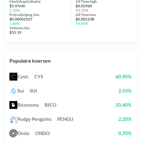
Marktkapitalisatie
All Time
high
$1.97mln
$0,02960
1,30%
93,35%
Prijs wijziging
24u
All Time
low
$0,00002527
$0,001238
1,80%
59,00%
Volume 24u
$51.19
Populaire koersen
Cysic
CYS
60,90%
Sui
SUI
2,50%
Biconomy
BICO
20,40%
Pudgy Penguins
PENGU
2,20%
Ondo
ONDO
0,70%