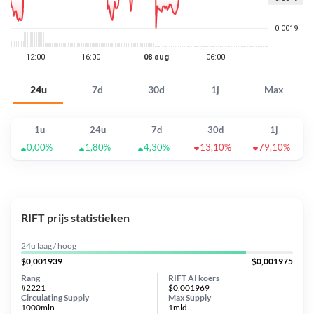
24u
7d
30d
1j
Max
1u
24u
7d
30d
1j
0,00%
1,80%
4,30%
13,10%
79,10%
RIFT prijs statistieken
24u laag / hoog
$0,001939
$0,001975
Rang
RIFT AI koers
#2221
$0,001969
Circulating Supply
Max Supply
1000mln
1mld