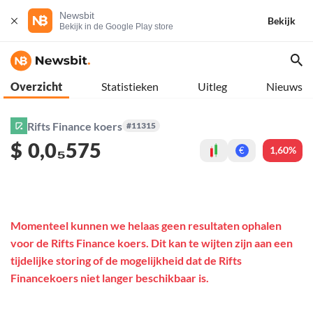
Newsbit
Bekijk
Bekijk in de Google Play store
Overzicht
Statistieken
Uitleg
Nieuws
Rifts Finance koers
#11315
$
0,0₅575
1,60%
€
Momenteel kunnen we helaas geen resultaten ophalen
voor de Rifts Finance koers. Dit kan te wijten zijn aan een
tijdelijke storing of de mogelijkheid dat de Rifts
Financekoers niet langer beschikbaar is.