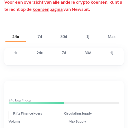
Voor een overzicht van alle andere crypto koersen, kunt u
terecht op de
koersenpagina
van Newsbit.
24u
7d
30d
1j
Max
1u
24u
7d
30d
1j
24u laag / hoog
Rifts Finance koers
Circulating Supply
Volume
Max Supply