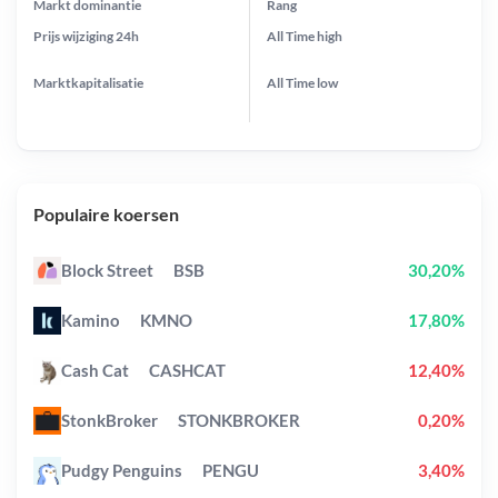
Markt dominantie
Rang
Prijs wijziging
24h
All Time
high
Marktkapitalisatie
All Time
low
Populaire koersen
Block Street
BSB
30,20%
Kamino
KMNO
17,80%
Cash Cat
CASHCAT
12,40%
StonkBroker
STONKBROKER
0,20%
Pudgy Penguins
PENGU
3,40%