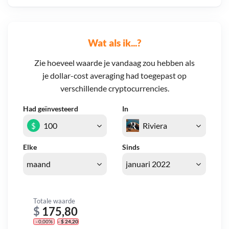
Wat als ik...?
Zie hoeveel waarde je vandaag zou hebben als
je dollar-cost averaging had toegepast op
verschillende cryptocurrencies.
Had geïnvesteerd
In
$
Elke
Sinds
Totale waarde
$
175,80
- 0,00%
- $ 24,20