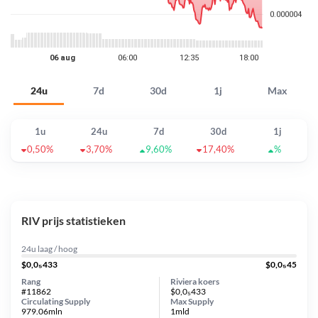
24u
7d
30d
1j
Max
1u
24u
7d
30d
1j
0,50%
3,70%
9,60%
17,40%
%
RIV prijs statistieken
24u laag / hoog
$0,0₅433
$0,0₅45
Rang
Riviera koers
#11862
$0,0₅433
Circulating Supply
Max Supply
979.06mln
1mld