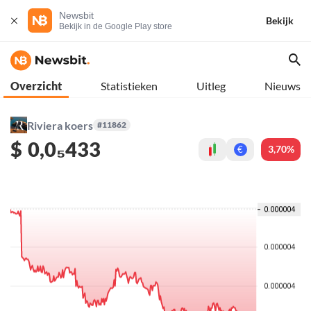
Newsbit
Bekijk
Bekijk in de Google Play store
Overzicht
Statistieken
Uitleg
Nieuws
Riviera koers
#11862
$
0,0₅433
3,70%
€