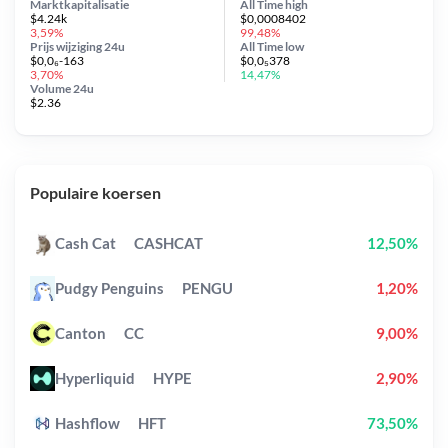
Marktkapitalisatie
All Time
high
$4.24k
$0,0008402
3,59%
99,48%
Prijs wijziging
24u
All Time
low
$0,0₆-163
$0,0₅378
3,70%
14,47%
Volume 24u
$2.36
Populaire koersen
Cash Cat
CASHCAT
12,50%
Pudgy Penguins
PENGU
1,20%
Canton
CC
9,00%
Hyperliquid
HYPE
2,90%
Hashflow
HFT
73,50%