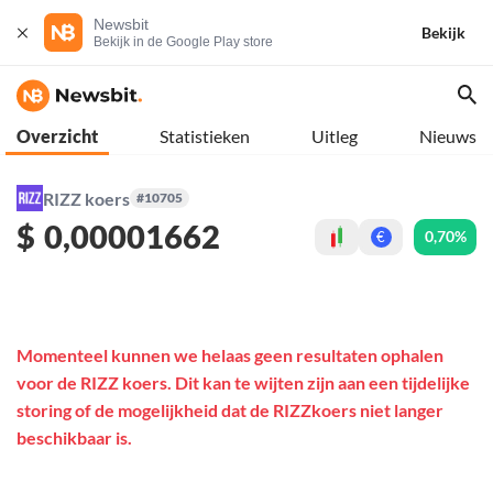
Newsbit
Bekijk
Bekijk in de Google Play store
Overzicht
Statistieken
Uitleg
Nieuws
RIZZ koers
#10705
$
0,00001662
0,70%
€
Momenteel kunnen we helaas geen resultaten ophalen
voor de RIZZ koers. Dit kan te wijten zijn aan een tijdelijke
storing of de mogelijkheid dat de RIZZkoers niet langer
beschikbaar is.