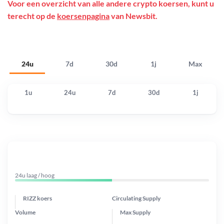
Voor een overzicht van alle andere crypto koersen, kunt u
terecht op de
koersenpagina
van Newsbit.
24u
7d
30d
1j
Max
1u
24u
7d
30d
1j
24u laag / hoog
RIZZ koers
Circulating Supply
Volume
Max Supply