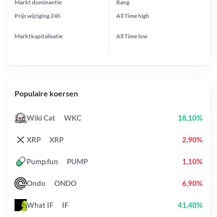
Markt dominantie
Rang
Prijs wijziging
24h
All Time
high
Marktkapitalisatie
All Time
low
Populaire koersen
Wiki Cat
WKC
18,10%
XRP
XRP
2,90%
Pump.fun
PUMP
1,10%
Ondo
ONDO
6,90%
What IF
IF
41,40%