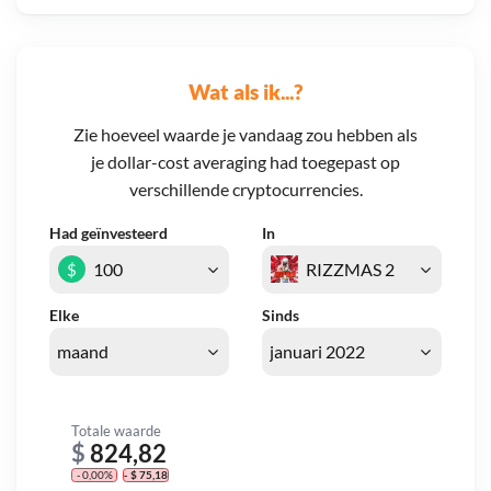
Wat als ik...?
Zie hoeveel waarde je vandaag zou hebben als
je dollar-cost averaging had toegepast op
verschillende cryptocurrencies.
Had geïnvesteerd
In
$
Elke
Sinds
Totale waarde
$
824,82
- 0,00%
- $ 75,18