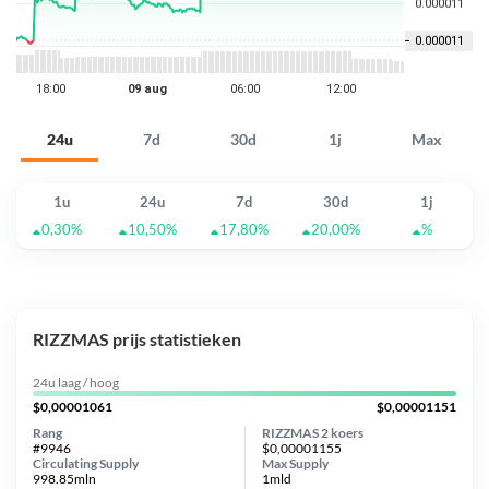
24u
7d
30d
1j
Max
1u
24u
7d
30d
1j
0,30%
10,50%
17,80%
20,00%
%
RIZZMAS prijs statistieken
24u laag / hoog
$0,00001061
$0,00001151
Rang
RIZZMAS 2 koers
#9946
$0,00001155
Circulating Supply
Max Supply
998.85mln
1mld