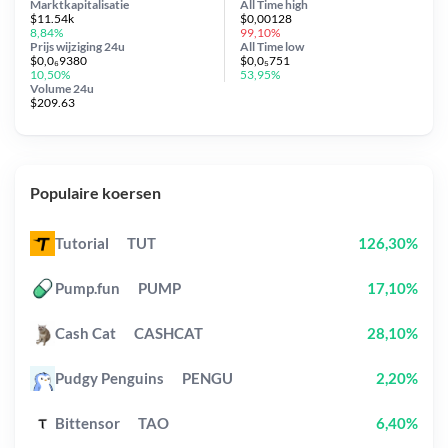
Marktkapitalisatie
All Time
high
$11.54k
$0,00128
8,84%
99,10%
Prijs wijziging
24u
All Time
low
$0,0₆9380
$0,0₅751
10,50%
53,95%
Volume 24u
$209.63
Populaire koersen
Tutorial
TUT
126,30%
Pump.fun
PUMP
17,10%
Cash Cat
CASHCAT
28,10%
Pudgy Penguins
PENGU
2,20%
Bittensor
TAO
6,40%