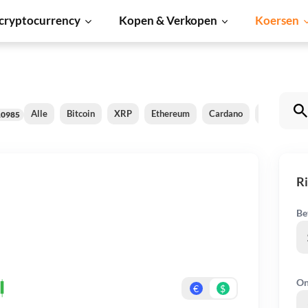
cryptocurrency
Kopen & Verkopen
Koersen
Alle
Bitcoin
XRP
Ethereum
Cardano
Shiba Inu
10985
R
Be
On
€
$