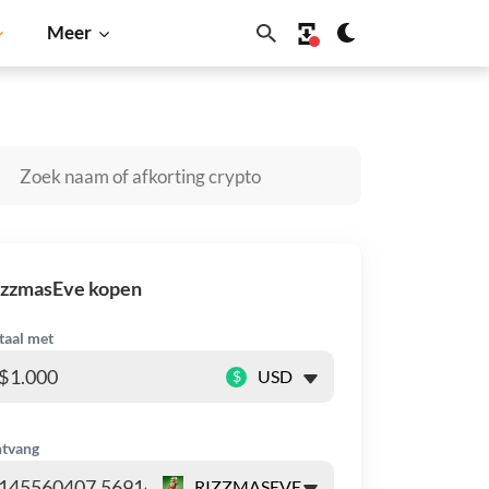
Meer
Dogecoin
Solana
BNB
izzmasEve kopen
taal met
$
tvang