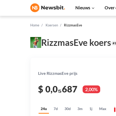
Nieuws
Over 
Home
Koersen
RizzmasEve
RizzmasEve koers
#
Live RizzmasEve prijs
$
0,0₅687
2,00%
24u
7d
30d
3m
1j
Max