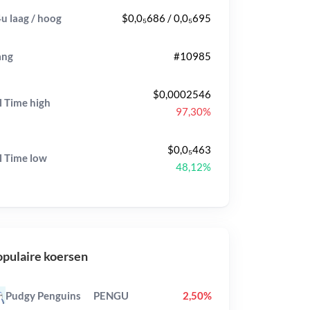
u laag / hoog
$0,0₅686 / 0,0₅695
ang
#10985
$0,0002546
l Time
high
97,30%
$0,0₅463
l Time
low
48,12%
pulaire koersen
Pudgy Penguins
PENGU
2,50%