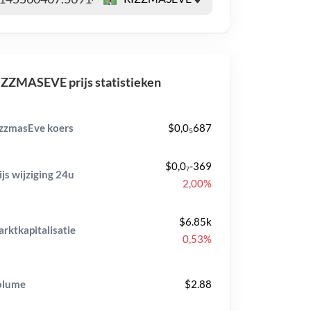
ZZMASEVE prijs statistieken
zzmasEve koers
$0,0₅687
$0,0₇-369
ijs wijziging
24u
2,00%
$6.85k
rktkapitalisatie
0,53%
olume
$2.88