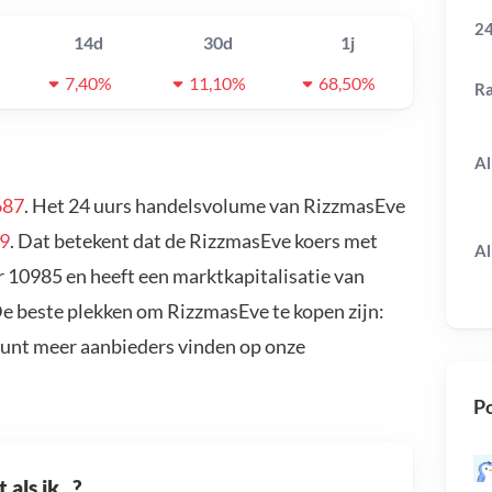
24
14d
30d
1j
7,40%
11,10%
68,50%
R
Al
687
. Het 24 uurs handelsvolume van RizzmasEve
69
. Dat betekent dat de RizzmasEve koers met
Al
 10985 en heeft een marktkapitalisatie van
De beste plekken om RizzmasEve te kopen zijn:
kunt meer aanbieders vinden op onze
Po
als ik...?