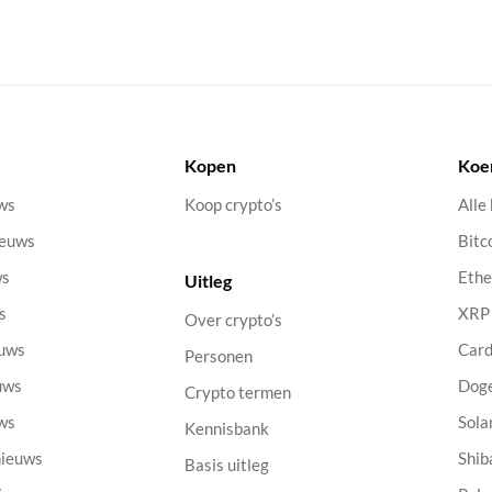
Kopen
Koe
uws
Koop crypto’s
Alle
ieuws
Bitc
ws
Eth
Uitleg
s
XRP
Over crypto’s
euws
Car
Personen
uws
Dog
Crypto termen
uws
Sola
Kennisbank
nieuws
Shib
Basis uitleg