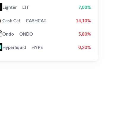
Lighter
LIT
7,00%
Cash Cat
CASHCAT
14,10%
Ondo
ONDO
5,80%
Hyperliquid
HYPE
0,20%