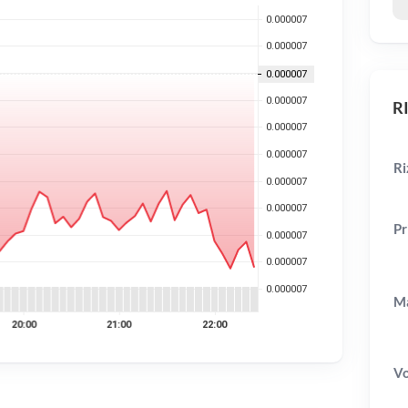
RI
Ri
Pr
Ma
V