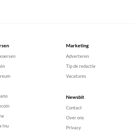
rsen
Marketing
 koersen
Adverteren
oin
Tip de redactie
ereum
Vacatures
dano
Newsbit
ecoin
Contact
na
Over ons
a Inu
Privacy