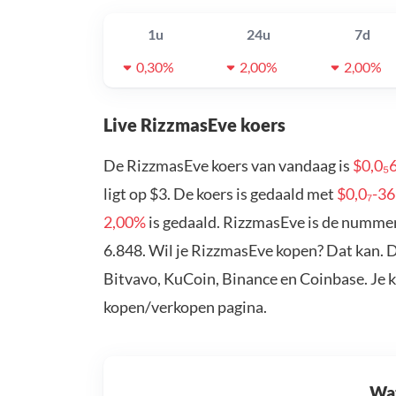
1u
24u
7d
0,30%
2,00%
2,00%
Live RizzmasEve koers
De RizzmasEve koers van vandaag is
$0,0₅
ligt op $3. De koers is gedaald met
$0,0₇-3
2,00%
is gedaald. RizzmasEve is de nummer
6.848. Wil je RizzmasEve kopen? Dat kan. 
Bitvavo, KuCoin, Binance en Coinbase. Je 
kopen/verkopen pagina.
Wat 