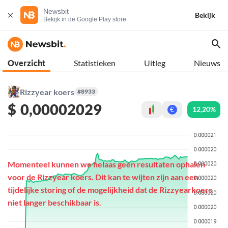
Newsbit
Bekijk
Bekijk in de Google Play store
Overzicht
Statistieken
Uitleg
Nieuws
Rizzyear koers
#8933
$
0,00002029
12,20%
€
Momenteel kunnen we helaas geen resultaten ophalen
voor de Rizzyear koers. Dit kan te wijten zijn aan een
tijdelijke storing of de mogelijkheid dat de Rizzyearkoers
niet langer beschikbaar is.