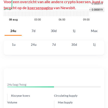
Voor een overzicht van alle andere crypto koersen, kunt u
terecht op de
koersenpagina
van Newsbit.
24u
7d
30d
1j
Max
1u
24u
7d
30d
1j
24u laag / hoog
Rizzyear koers
Circulating Supply
Volume
Max Supply