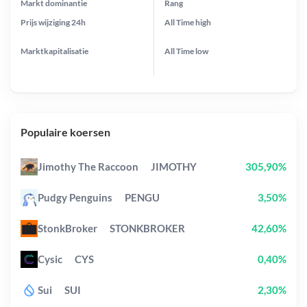
Markt dominantie
Rang
Prijs wijziging
24h
All Time
high
Marktkapitalisatie
All Time
low
Populaire koersen
Jimothy The Raccoon
JIMOTHY
305,90%
Pudgy Penguins
PENGU
3,50%
StonkBroker
STONKBROKER
42,60%
Cysic
CYS
0,40%
Sui
SUI
2,30%