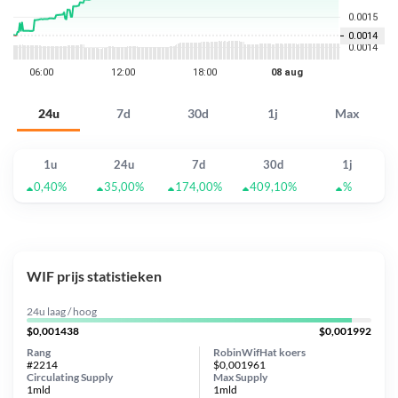
24u
7d
30d
1j
Max
1u
24u
7d
30d
1j
0,40%
35,00%
174,00%
409,10%
%
WIF prijs statistieken
24u laag / hoog
$0,001438
$0,001992
Rang
RobinWifHat koers
#2214
$0,001961
Circulating Supply
Max Supply
1mld
1mld