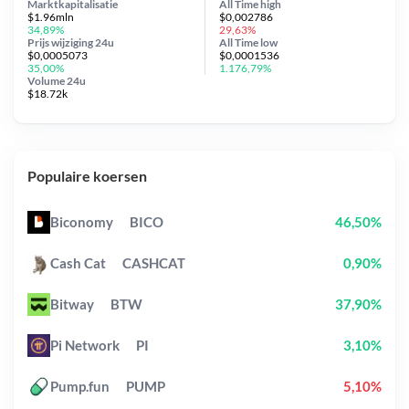
Marktkapitalisatie
All Time
high
$1.96mln
$0,002786
34,89%
29,63%
Prijs wijziging
24u
All Time
low
$0,0005073
$0,0001536
35,00%
1.176,79%
Volume 24u
$18.72k
Populaire koersen
Biconomy
BICO
46,50%
Cash Cat
CASHCAT
0,90%
Bitway
BTW
37,90%
Pi Network
PI
3,10%
Pump.fun
PUMP
5,10%