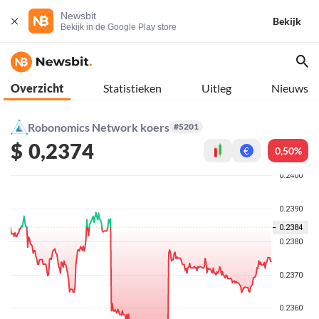
Newsbit
Bekijk
Bekijk in de Google Play store
Overzicht
Statistieken
Uitleg
Nieuws
Robonomics Network koers
#5201
$
0,2374
0,50%
€