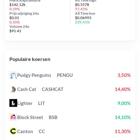
Marktkapitalisatie
All Time
high
$142.12k
$0,5578
0,39%
57,45%
Prijs wijziging
24u
All Time
low
$0,01
$0,06993
0,50%
239,41%
Volume 24u
$91.41
Populaire koersen
Pudgy Penguins
PENGU
3,50%
Cash Cat
CASHCAT
14,40%
Lighter
LIT
9,00%
Block Street
BSB
14,10%
Canton
CC
11,30%