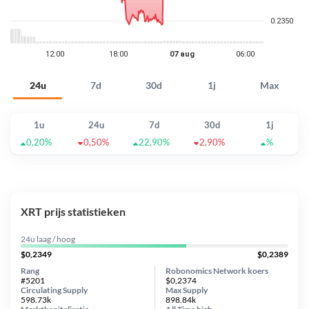
24u
7d
30d
1j
Max
1u
24u
7d
30d
1j
0,20%
0,50%
22,90%
2,90%
%
XRT prijs statistieken
24u laag / hoog
$0,2349
$0,2389
Rang
Robonomics Network koers
#5201
$0,2374
Circulating Supply
Max Supply
598.73k
898.84k