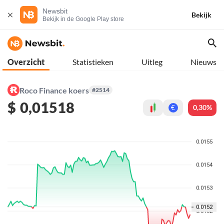
Newsbit
Bekijk
Bekijk in de Google Play store
Overzicht
Statistieken
Uitleg
Nieuws
Roco Finance koers
#2514
$
0,01518
0,30%
€