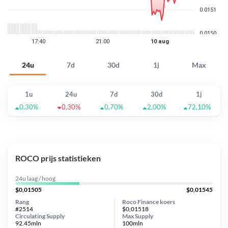
24u
7d
30d
1j
Max
1u
24u
7d
30d
1j
0,30%
0,30%
0,70%
2,00%
72,10%
ROCO prijs statistieken
24u laag / hoog
$0,01505
$0,01545
Rang
Roco Finance koers
#2514
$0,01518
Circulating Supply
Max Supply
92.45mln
100mln