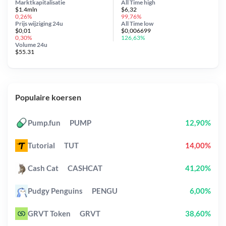
Marktkapitalisatie
All Time
high
$1.4mln
$6,32
0,26%
99,76%
Prijs wijziging
24u
All Time
low
$0,01
$0,006699
0,30%
126,63%
Volume 24u
$55.31
Populaire koersen
Pump.fun
PUMP
12,90%
Tutorial
TUT
14,00%
Cash Cat
CASHCAT
41,20%
Pudgy Penguins
PENGU
6,00%
GRVT Token
GRVT
38,60%