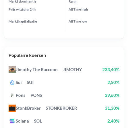
Markt dominantie
Rang
Prijs wijziging
24h
All Time
high
Marktkapitalisatie
All Time
low
Populaire koersen
Jimothy The Raccoon
JIMOTHY
233,40%
Sui
SUI
2,50%
Pons
PONS
39,60%
StonkBroker
STONKBROKER
31,30%
Solana
SOL
2,40%