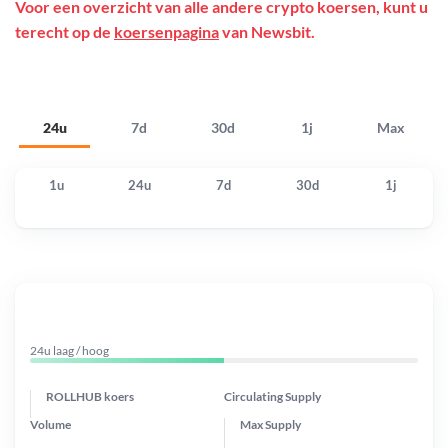
Voor een overzicht van alle andere crypto koersen, kunt u
terecht op de
koersenpagina
van Newsbit.
24u
7d
30d
1j
Max
1u
24u
7d
30d
1j
24u laag / hoog
ROLLHUB koers
Circulating Supply
Volume
Max Supply