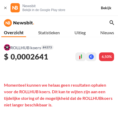
Newsbit
Bekijk
Bekijk in de Google Play store
Overzicht
Statistieken
Uitleg
Nieuws
ROLLHUB koers
#4373
$
0,0002641
6,50%
€
Momenteel kunnen we helaas geen resultaten ophalen
voor de ROLLHUB koers. Dit kan te wijten zijn aan een
tijdelijke storing of de mogelijkheid dat de ROLLHUBkoers
niet langer beschikbaar is.