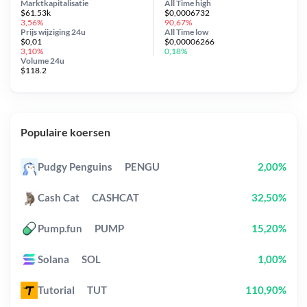
Marktkapitalisatie
All Time
high
$61.53k
$0,0006732
3,56%
90,67%
Prijs wijziging
24u
All Time
low
$0,01
$0,00006266
3,10%
0,18%
Volume 24u
$118.2
Populaire koersen
Pudgy Penguins
PENGU
2,00%
Cash Cat
CASHCAT
32,50%
Pump.fun
PUMP
15,20%
Solana
SOL
1,00%
Tutorial
TUT
110,90%