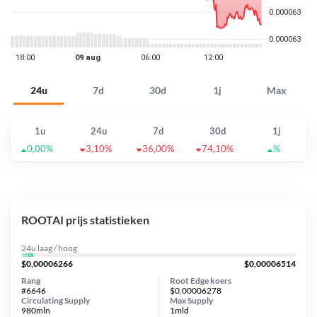
24u
7d
30d
1j
Max
1u
24u
7d
30d
1j
0,00%
3,10%
36,00%
74,10%
%
ROOTAI prijs statistieken
24u laag / hoog
$0,00006266
$0,00006514
Rang
Root Edge koers
#6646
$0,00006278
Circulating Supply
Max Supply
980mln
1mld