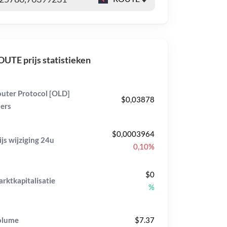
UTE prijs statistieken
uter Protocol [OLD]
$0,03878
ers
$0,0003964
ijs wijziging
24u
0,10%
$0
rktkapitalisatie
%
olume
$7.37