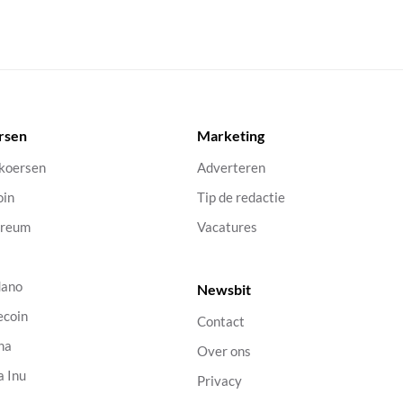
rsen
Marketing
 koersen
Adverteren
oin
Tip de redactie
ereum
Vacatures
dano
Newsbit
ecoin
Contact
na
Over ons
a Inu
Privacy