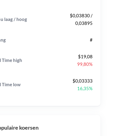
$0,03830 /
u laag / hoog
0,03895
ang
#
$19,08
l Time
high
99,80%
$0,03333
l Time
low
16,35%
pulaire koersen