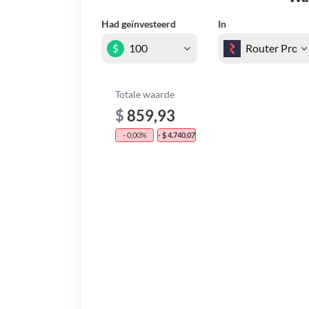
Had geïnvesteerd
In
$
Totale waarde
$
859,93
- 0,00%
- $ 4.740,07