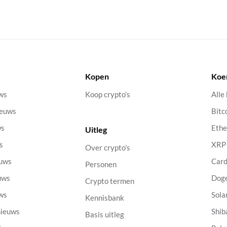
Kopen
Koe
uws
Koop crypto’s
Alle
ieuws
Bitc
ws
Eth
Uitleg
s
XRP
Over crypto’s
euws
Car
Personen
uws
Dog
Crypto termen
uws
Sola
Kennisbank
nieuws
Shib
Basis uitleg