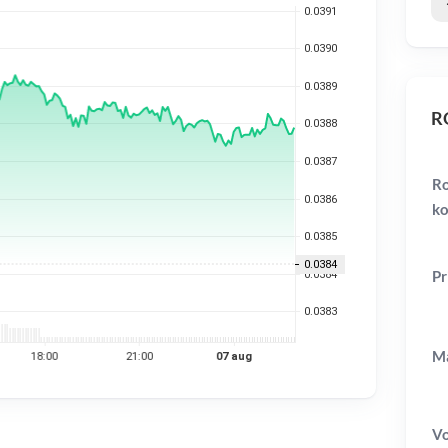
RO
Ro
ko
Pr
Ma
V