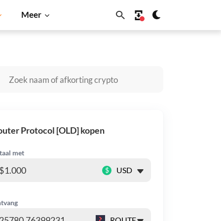
Meer
dano
Shiba Inu
Dogecoin
Solana
BNB
uter Protocol [OLD] kopen
taal met
$
tvang