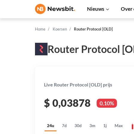
Nieuws
Over 
Home
Koersen
Router Protocol [OLD]
Router Protocol [O
Live Router Protocol [OLD] prijs
$
0,03878
0,10%
24u
7d
30d
3m
1j
Max