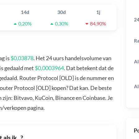
14d
30d
1j
24
0,20%
0,30%
84,90%
R
ag is
$0,03878
. Het 24 uurs handelsvolume van
Al
 is gedaald met
$0,0003964
. Dat betekent dat de
gedaald. Router Protocol [OLD] is de nummer en
Al
 Router Protocol [OLD] kopen? Dat kan. De beste
 zijn: Bitvavo, KuCoin, Binance en Coinbase. Je
n/verkopen pagina.
Po
als ik...?