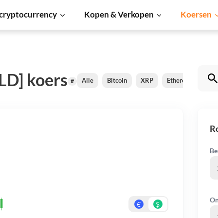
cryptocurrency
Kopen & Verkopen
Koersen
LD] koers
Alle
Bitcoin
XRP
Ethereum
Car
#
Ro
Be
On
€
$