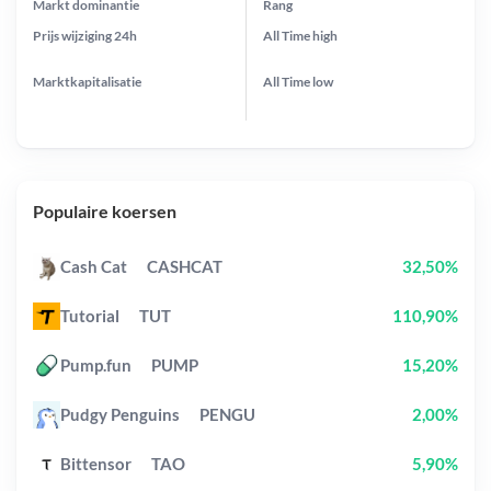
Markt dominantie
Rang
Prijs wijziging
24h
All Time
high
Marktkapitalisatie
All Time
low
Populaire koersen
Cash Cat
CASHCAT
32,50%
Tutorial
TUT
110,90%
Pump.fun
PUMP
15,20%
Pudgy Penguins
PENGU
2,00%
Bittensor
TAO
5,90%