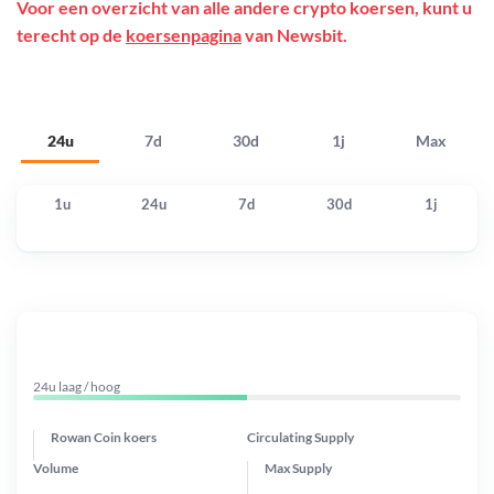
Voor een overzicht van alle andere crypto koersen, kunt u
terecht op de
koersenpagina
van Newsbit.
24u
7d
30d
1j
Max
1u
24u
7d
30d
1j
24u laag / hoog
Rowan Coin koers
Circulating Supply
Volume
Max Supply