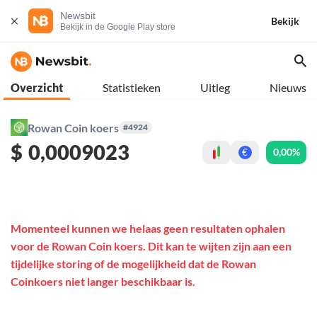
Newsbit
Bekijk
Bekijk in de Google Play store
Overzicht
Statistieken
Uitleg
Nieuws
Rowan Coin koers
#4924
$
0,0009023
0,00%
€
Momenteel kunnen we helaas geen resultaten ophalen
voor de Rowan Coin koers. Dit kan te wijten zijn aan een
tijdelijke storing of de mogelijkheid dat de Rowan
Coinkoers niet langer beschikbaar is.