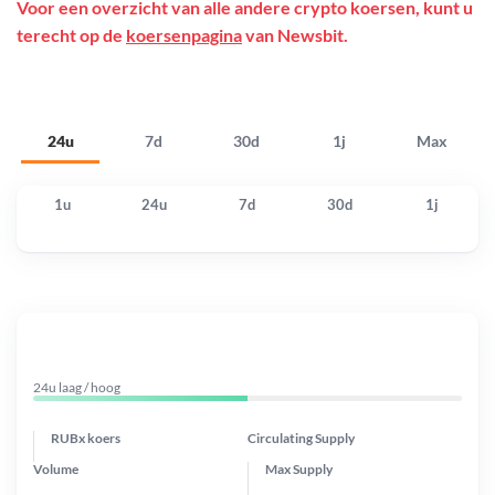
Voor een overzicht van alle andere crypto koersen, kunt u
terecht op de
koersenpagina
van Newsbit.
24u
7d
30d
1j
Max
1u
24u
7d
30d
1j
24u laag / hoog
RUBx koers
Circulating Supply
Volume
Max Supply