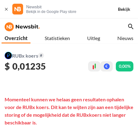
Newsbit
Bekijk
Bekijk in de Google Play store
Overzicht
Statistieken
Uitleg
Nieuws
RUBx koers
#
$
0,01235
0,00%
€
Momenteel kunnen we helaas geen resultaten ophalen
voor de RUBx koers. Dit kan te wijten zijn aan een tijdelijke
storing of de mogelijkheid dat de RUBxkoers niet langer
beschikbaar is.