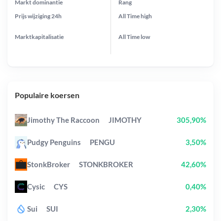
Markt dominantie
Rang
Prijs wijziging
24h
All Time
high
Marktkapitalisatie
All Time
low
Populaire koersen
Jimothy The Raccoon
JIMOTHY
305,90%
Pudgy Penguins
PENGU
3,50%
StonkBroker
STONKBROKER
42,60%
Cysic
CYS
0,40%
Sui
SUI
2,30%