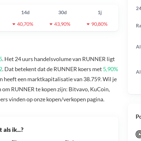
24
14d
30d
1j
40,70%
43,90%
90,80%
R
Al
5
. Het 24 uurs handelsvolume van RUNNER ligt
2
. Dat betekent dat de RUNNER koers met
5,90%
Al
heeft een marktkapitalisatie van 38.759. Wil je
 om RUNNER te kopen zijn: Bitvavo, KuCoin,
ders vinden op onze kopen/verkopen pagina.
Po
als ik...?