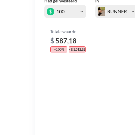
Had geïnvesteerd
In
$
Totale waarde
$
587,18
- 0,00%
- $ 1.512,82