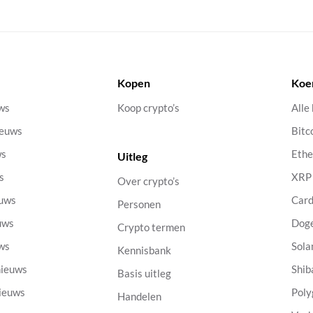
Kopen
Koe
uws
Koop crypto’s
Alle
ieuws
Bitc
ws
Eth
Uitleg
s
XRP
Over crypto’s
euws
Car
Personen
uws
Dog
Crypto termen
uws
Sola
Kennisbank
nieuws
Shib
Basis uitleg
nieuws
Poly
Handelen