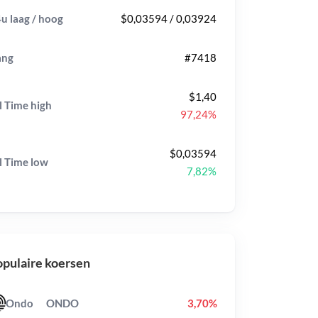
u laag / hoog
$0,03594 / 0,03924
ang
#7418
$1,40
l Time
high
97,24%
$0,03594
l Time
low
7,82%
pulaire koersen
Ondo
ONDO
3,70%