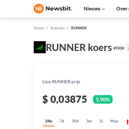
Nieuws
Over 
Home
Koersen
RUNNER
RUNNER koers
#7418
Live RUNNER prijs
$
0,03875
5,90%
24u
7d
30d
3m
1j
Max