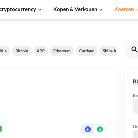
cryptocurrency
Kopen & Verkopen
Koersen
Alle
Bitcoin
XRP
Ethereum
Cardano
Shiba Inu
Doge
R
Be
On
€
$