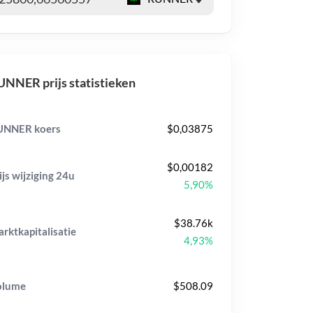
NNER prijs statistieken
UNNER koers
$0,03875
$0,00182
ijs wijziging
24u
5,90%
$38.76k
rktkapitalisatie
4,93%
olume
$508.09