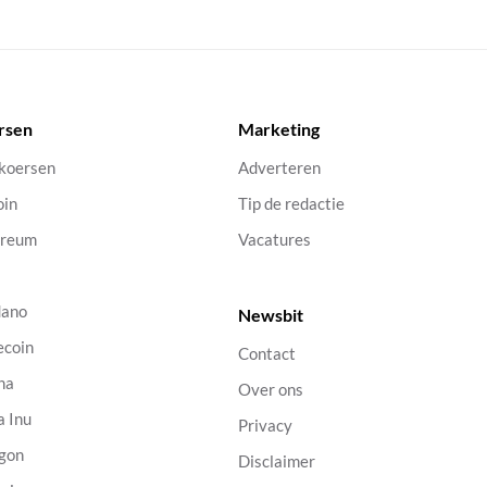
rsen
Marketing
 koersen
Adverteren
oin
Tip de redactie
ereum
Vacatures
dano
Newsbit
ecoin
Contact
na
Over ons
a Inu
Privacy
gon
Disclaimer