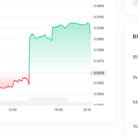
RU
R
Pr
Ma
V