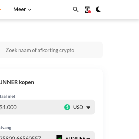
Meer
coin
Solana
BNB
UNNER kopen
taal met
$
tvang