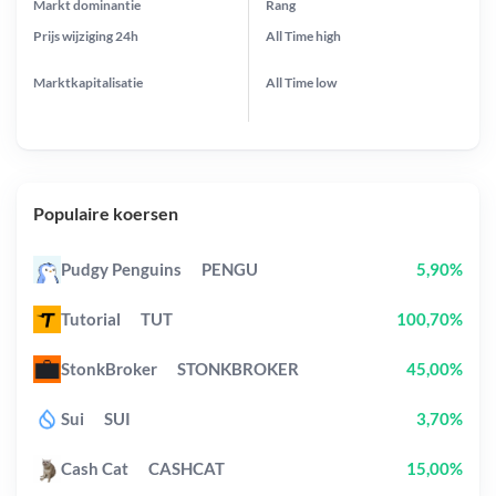
Markt dominantie
Rang
Prijs wijziging
24h
All Time
high
Marktkapitalisatie
All Time
low
Populaire koersen
Pudgy Penguins
PENGU
5,90%
Tutorial
TUT
100,70%
StonkBroker
STONKBROKER
45,00%
Sui
SUI
3,70%
Cash Cat
CASHCAT
15,00%