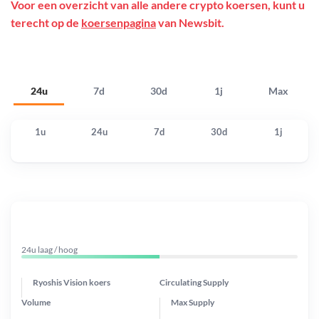
Voor een overzicht van alle andere crypto koersen, kunt u
terecht op de
koersenpagina
van Newsbit.
24u
7d
30d
1j
Max
1u
24u
7d
30d
1j
24u laag / hoog
Ryoshis Vision koers
Circulating Supply
Volume
Max Supply