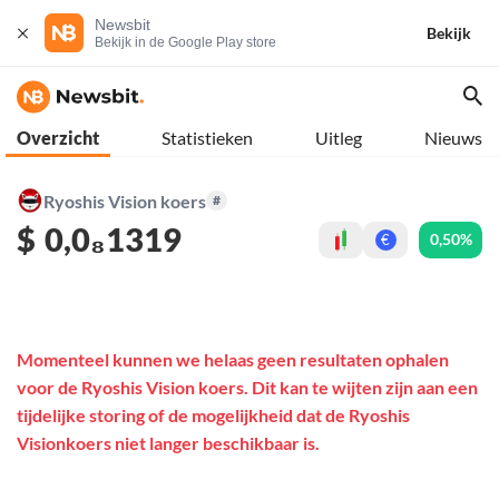
Newsbit
Bekijk
Bekijk in de Google Play store
Overzicht
Statistieken
Uitleg
Nieuws
Ryoshis Vision koers
#
$
0,0₈1319
0,50%
€
Momenteel kunnen we helaas geen resultaten ophalen
voor de Ryoshis Vision koers. Dit kan te wijten zijn aan een
tijdelijke storing of de mogelijkheid dat de Ryoshis
Visionkoers niet langer beschikbaar is.