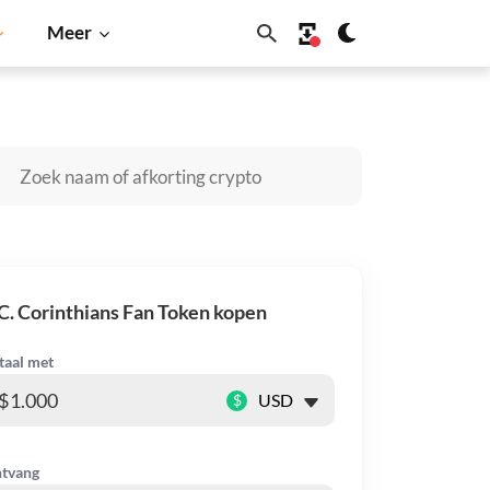
Meer
Cardano
Shiba Inu
Dogecoin
Solana
BNB
C. Corinthians Fan Token kopen
taal met
$
tvang