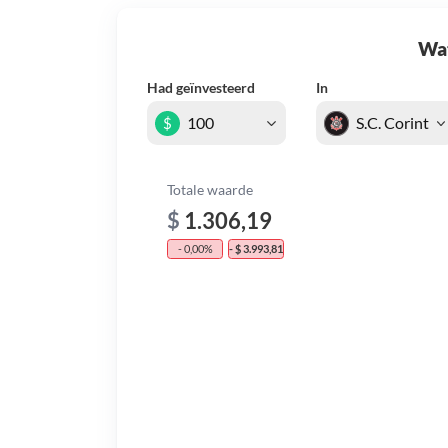
Wat 
Had geïnvesteerd
In
$
Totale waarde
$
1.306,19
- 0,00%
- $ 3.993,81