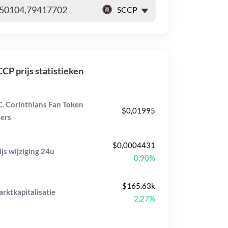
CP prijs statistieken
C. Corinthians Fan Token
$0,01995
ers
$0,0004431
ijs wijziging
24u
0,90%
$165.63k
rktkapitalisatie
2,27%