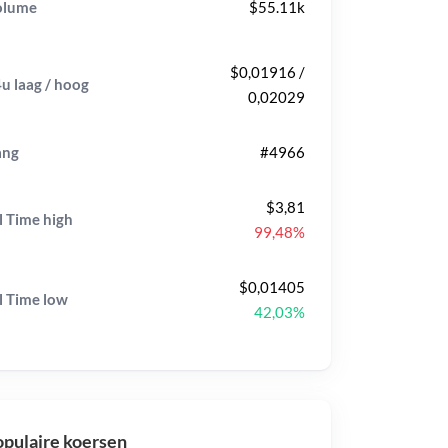
olume
$55.11k
$0,01916 /
u laag / hoog
0,02029
ang
#4966
$3,81
l Time
high
99,48%
$0,01405
l Time
low
42,03%
pulaire koersen