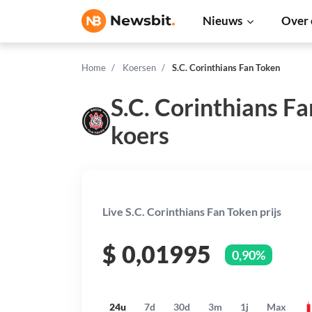
Nieuws
Over 
Home
Koersen
S.C. Corinthians Fan Token
S.C. Corinthians F
koers
Live S.C. Corinthians Fan Token prijs
$
0,01995
0,90%
24u
7d
30d
3m
1j
Max