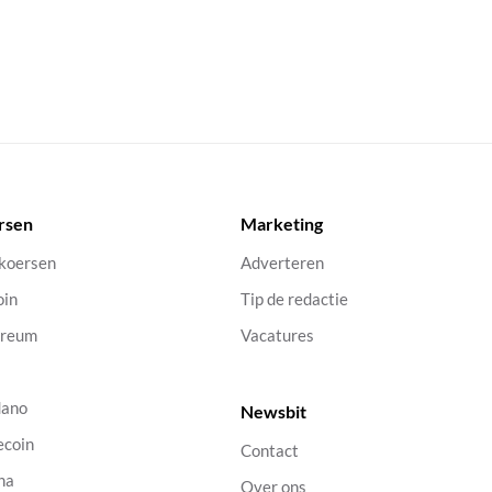
rsen
Marketing
 koersen
Adverteren
oin
Tip de redactie
ereum
Vacatures
dano
Newsbit
ecoin
Contact
na
Over ons