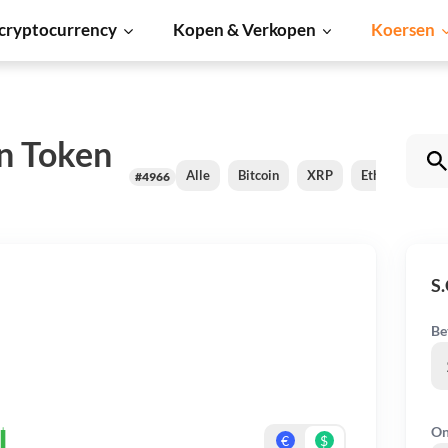
cryptocurrency
Kopen & Verkopen
Koersen
an Token
Alle
Bitcoin
XRP
Ethereum
#4966
S.
Be
On
€
$