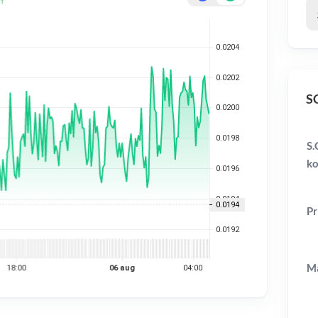
SC
S.
ko
Pr
Ma