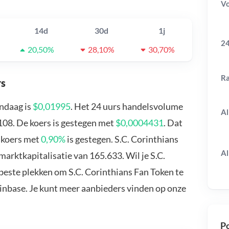
V
14d
30d
1j
24
20,50%
28,10%
30,70%
R
rs
andaag is
$0,01995
. Het 24 uurs handelsvolume
Al
.108. De koers is gestegen met
$0,0004431
. Dat
n koers met
0,90%
is gestegen. S.C. Corinthians
Al
arktkapitalisatie van 165.633. Wil je S.C.
beste plekken om S.C. Corinthians Fan Token te
oinbase. Je kunt meer aanbieders vinden op onze
Po