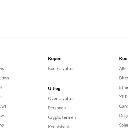
Kopen
Koe
uws
Koop crypto’s
Alle
ieuws
Bitc
ws
Eth
Uitleg
s
XRP
Over crypto’s
euws
Car
Personen
uws
Dog
Crypto termen
uws
Sola
Kennisbank