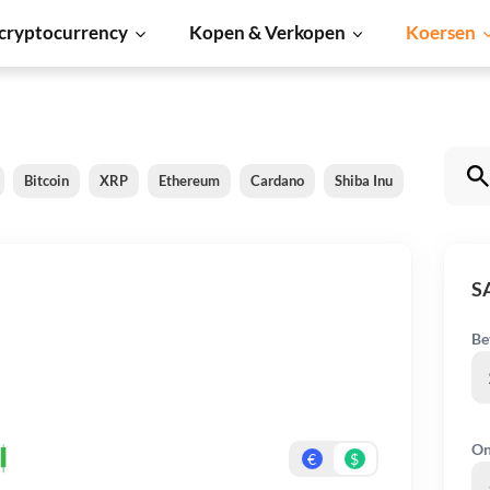
cryptocurrency
Kopen & Verkopen
Koersen
Bitcoin
XRP
Ethereum
Cardano
Shiba Inu
Dogecoin
S
Be
On
€
$