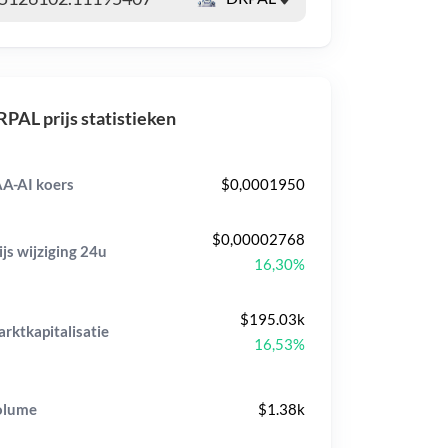
PAL prijs statistieken
A-AI koers
$0,0001950
$0,00002768
ijs wijziging
24u
16,30%
$195.03k
rktkapitalisatie
16,53%
olume
$1.38k