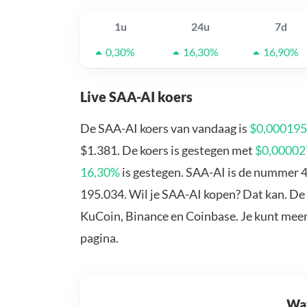
1u
24u
7d
0,30%
16,30%
16,90%
Live SAA-AI koers
De SAA-AI koers van vandaag is
$0,00019
$1.381. De koers is gestegen met
$0,00002
16,30%
is gestegen. SAA-AI is de nummer 4
195.034. Wil je SAA-AI kopen? Dat kan. De 
KuCoin, Binance en Coinbase. Je kunt mee
pagina.
Wat 