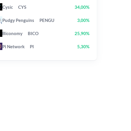
Cysic
CYS
34,00%
Pudgy Penguins
PENGU
3,00%
Biconomy
BICO
25,90%
Pi Network
PI
5,30%