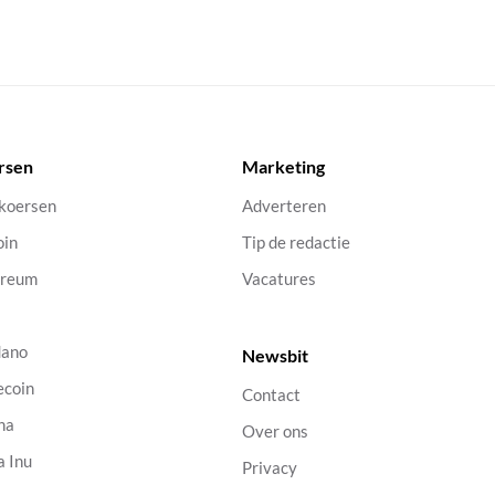
rsen
Marketing
 koersen
Adverteren
oin
Tip de redactie
ereum
Vacatures
dano
Newsbit
ecoin
Contact
na
Over ons
a Inu
Privacy