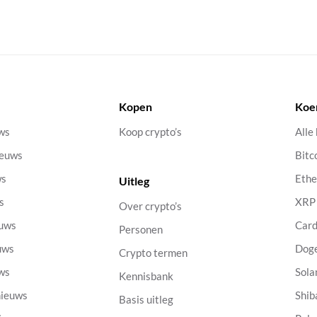
Kopen
Koe
uws
Koop crypto’s
Alle
ieuws
Bitc
ws
Eth
Uitleg
s
XRP
Over crypto’s
euws
Car
Personen
uws
Dog
Crypto termen
uws
Sola
Kennisbank
nieuws
Shib
Basis uitleg