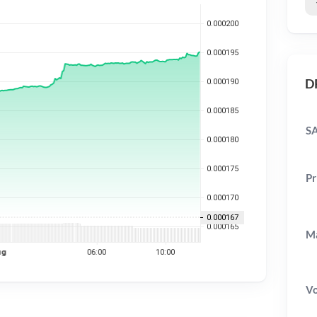
DR
SA
Pr
Ma
V