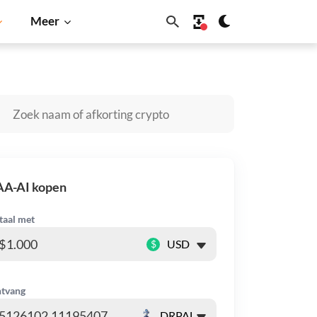
Meer
Solana
BNB
AA-AI kopen
taal met
$
tvang