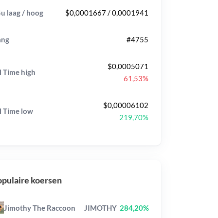
u laag / hoog
$0,0001667 / 0,0001941
ang
#4755
$0,0005071
l Time
high
61,53%
$0,00006102
l Time
low
219,70%
pulaire koersen
Jimothy The Raccoon
JIMOTHY
284,20%