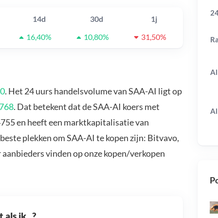
24
14d
30d
1j
16,40%
10,80%
31,50%
R
Al
50
. Het 24 uurs handelsvolume van SAA-AI ligt op
768
. Dat betekent dat de SAA-AI koers met
Al
755 en heeft een marktkapitalisatie van
beste plekken om SAA-AI te kopen zijn: Bitvavo,
r aanbieders vinden op onze kopen/verkopen
Po
als ik...?