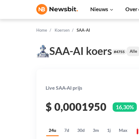
Nieuws
Over 
Home
Koersen
SAA-AI
SAA-AI koers
Alle
#4755
Live SAA-AI prijs
$
0,0001950
16,30%
24u
7d
30d
3m
1j
Max