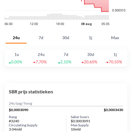
24u
7d
30d
1j
Max
1u
24u
7d
30d
1j
0,00%
7,70%
2,10%
20,60%
70,50%
SBR prijs statistieken
24u laag / hoog
$0,0003090
$0,0003430
Rang
Saber koers
#3240
$0,0003091
Circulating Supply
Max Supply
3.04mld
10mld