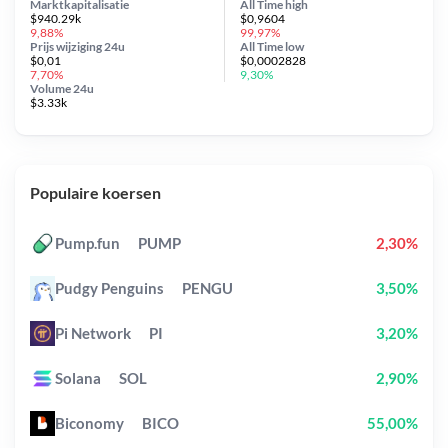
Marktkapitalisatie
All Time
high
$940.29k
$0,9604
9,88%
99,97%
Prijs wijziging
24u
All Time
low
$0,01
$0,0002828
7,70%
9,30%
Volume 24u
$3.33k
Populaire koersen
Pump.fun
PUMP
2,30%
Pudgy Penguins
PENGU
3,50%
Pi Network
PI
3,20%
Solana
SOL
2,90%
Biconomy
BICO
55,00%