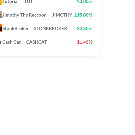
Tutorial
TUT
93,00%
Jimothy The Raccoon
JIMOTHY
215,00%
StonkBroker
STONKBROKER
32,80%
Cash Cat
CASHCAT
11,40%