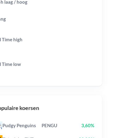
h laag / hoog
ang
l Time
high
l Time
low
pulaire koersen
Pudgy Penguins
PENGU
3,60%