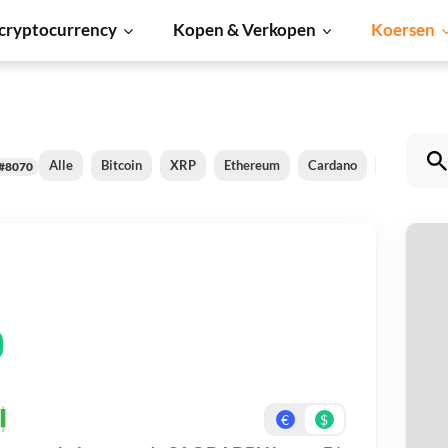
cryptocurrency
Kopen & Verkopen
Koersen
Alle
Bitcoin
XRP
Ethereum
Cardano
Shiba Inu
#8070
S
Be
On
€
$