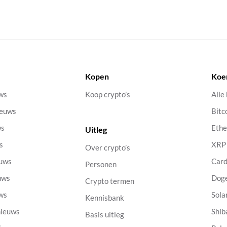
Kopen
Koe
uws
Koop crypto’s
Alle
ieuws
Bitc
ws
Eth
Uitleg
s
XRP
Over crypto’s
euws
Car
Personen
uws
Dog
Crypto termen
uws
Sola
Kennisbank
nieuws
Shib
Basis uitleg