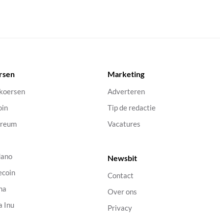
rsen
Marketing
 koersen
Adverteren
oin
Tip de redactie
ereum
Vacatures
dano
Newsbit
ecoin
Contact
na
Over ons
a Inu
Privacy