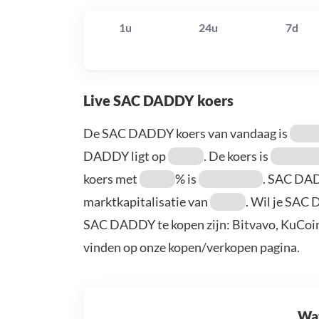
1u
24u
7d
Live SAC DADDY koers
De SAC DADDY koers van vandaag is
DADDY ligt op
. De koers is
koers met
% is
. SAC DA
marktkapitalisatie van
. Wil je SAC
SAC DADDY te kopen zijn: Bitvavo, KuCoin
vinden op onze kopen/verkopen pagina.
Wat 