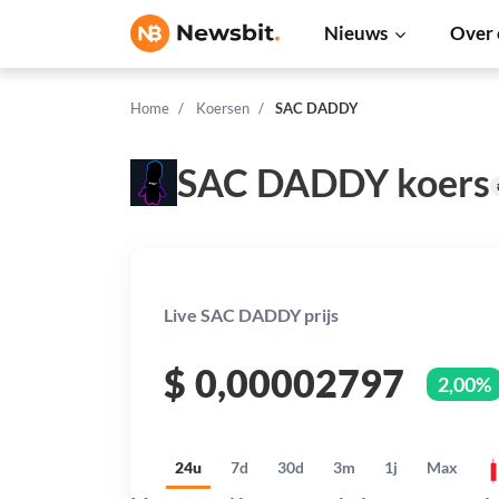
Nieuws
Over 
Home
Koersen
SAC DADDY
SAC DADDY koers
Live SAC DADDY prijs
$
0,00002797
2,00%
24u
7d
30d
3m
1j
Max