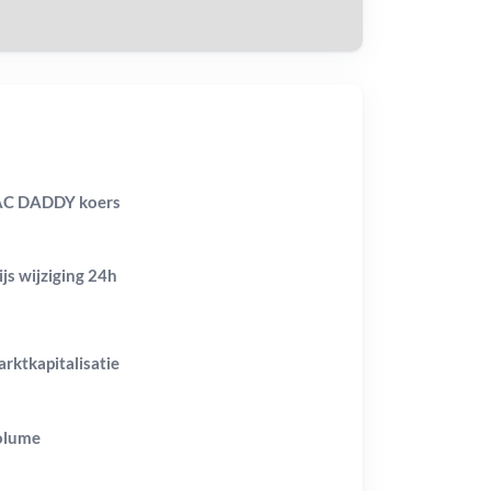
AC DADDY koers
ijs wijziging
24h
rktkapitalisatie
olume