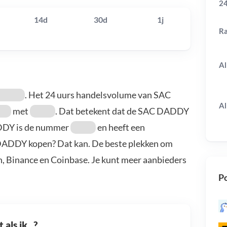
24
14d
30d
1j
R
Al
. Het 24 uurs handelsvolume van SAC
Al
met
. Dat betekent dat de SAC DADDY
DDY is de nummer
en heeft een
 DADDY kopen? Dat kan. De beste plekken om
, Binance en Coinbase. Je kunt meer aanbieders
Po
als ik...?