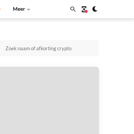
Meer
Dogecoin
Solana
BNB
AC DADDY kopen
taal met
$
tvang