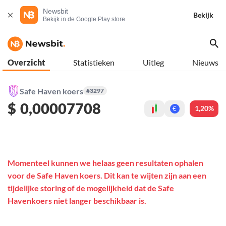
Newsbit
Bekijk
Bekijk in de Google Play store
Overzicht
Statistieken
Uitleg
Nieuws
Safe Haven koers
#3297
$
0,00007708
1,20%
€
Momenteel kunnen we helaas geen resultaten ophalen
voor de Safe Haven koers. Dit kan te wijten zijn aan een
tijdelijke storing of de mogelijkheid dat de Safe
Havenkoers niet langer beschikbaar is.