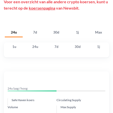
Voor een overzicht van alle andere crypto koersen, kunt u
terecht op de
koersenpagina
van Newsbit.
24u
7d
30d
1j
Max
1u
24u
7d
30d
1j
24u laag / hoog
Safe Haven koers
Circulating Supply
Volume
Max Supply