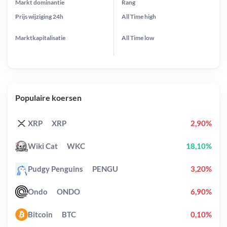
Markt dominantie
Rang
Prijs wijziging
24h
All Time
high
Marktkapitalisatie
All Time
low
Populaire koersen
XRP
XRP
2,90%
Wiki Cat
WKC
18,10%
Pudgy Penguins
PENGU
3,20%
Ondo
ONDO
6,90%
Bitcoin
BTC
0,10%