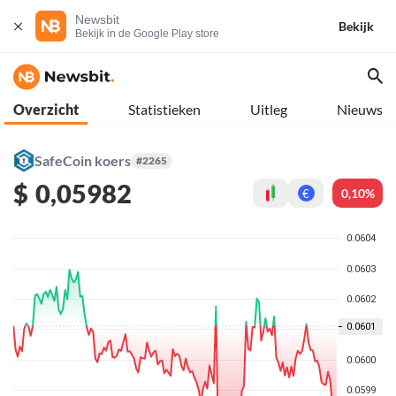
Newsbit
Bekijk
Bekijk in de Google Play store
Overzicht
Statistieken
Uitleg
Nieuws
SafeCoin koers
#2265
$
0,05982
0,10%
€