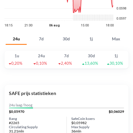
24u
7d
30d
1j
Max
1u
24u
7d
30d
1j
0,20%
0,10%
2,40%
13,60%
30,10%
SAFE prijs statistieken
24u laag / hoog
$0,05970
$0,06029
Rang
SafeCoin koers
#2265
$0,05982
Circulating Supply
Max Supply
31.21mln
36mln