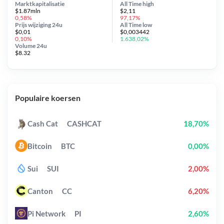
Marktkapitalisatie
All Time
high
$1.87mln
$2,11
0,58%
97,17%
Prijs wijziging
24u
All Time
low
$0,01
$0,003442
0,10%
1.638,02%
Volume 24u
$8.32
Populaire koersen
Cash Cat
CASHCAT
18,70%
Bitcoin
BTC
0,00%
Sui
SUI
2,00%
Canton
CC
6,20%
Pi Network
PI
2,60%