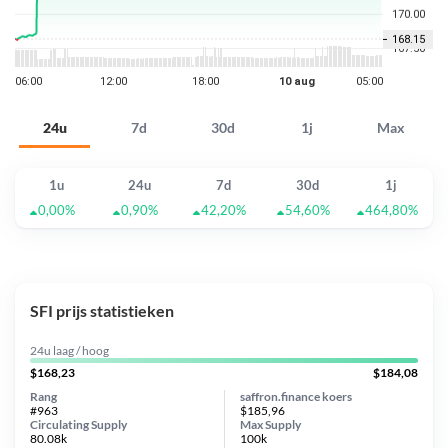
24u
7d
30d
1j
Max
1u
24u
7d
30d
1j
0,00%
0,90%
42,20%
54,60%
464,80%
SFI prijs statistieken
24u laag / hoog
$168,23
$184,08
Rang
saffron.finance koers
#963
$185,96
Circulating Supply
Max Supply
80.08k
100k