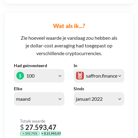
Wat als ik...?
Zie hoeveel waarde je vandaag zou hebben als
je dollar-cost averaging had toegepast op
verschillende cryptocurrencies.
Had geïnvesteerd
In
$
Elke
Sinds
Totale waarde
$
27.593,47
+ 392,74%
+ $ 21.993,47