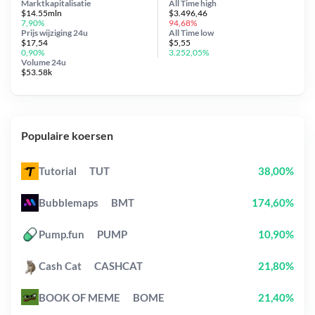
Marktkapitalisatie
All Time
high
$14.55mln
$3.496,46
7,90%
94,68%
Prijs wijziging
24u
All Time
low
$17,54
$5,55
0,90%
3.252,05%
Volume 24u
$53.58k
Populaire koersen
Tutorial
TUT
38,00%
Bubblemaps
BMT
174,60%
Pump.fun
PUMP
10,90%
Cash Cat
CASHCAT
21,80%
BOOK OF MEME
BOME
21,40%