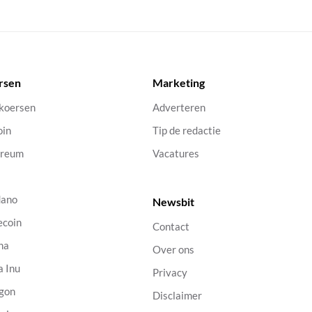
rsen
Marketing
 koersen
Adverteren
oin
Tip de redactie
ereum
Vacatures
dano
Newsbit
ecoin
Contact
na
Over ons
a Inu
Privacy
gon
Disclaimer