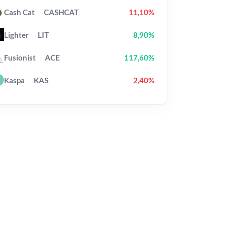
Cash Cat
CASHCAT
11,10%
Lighter
LIT
8,90%
Fusionist
ACE
117,60%
Kaspa
KAS
2,40%