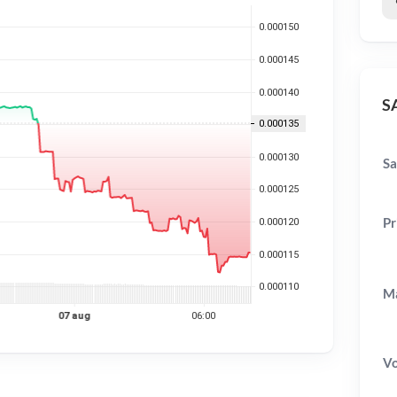
SA
Sa
Pr
Ma
V