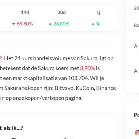
24
14d
30d
1j
69,80%
26,80%
%
R
Al
2
. Het 24 uurs handelsvolume van Sakura ligt op
 betekent dat de Sakura koers met
8,90%
is
Al
 een marktkapitalisatie van 103.704. Wil je
m Sakura te kopen zijn: Bitvavo, KuCoin, Binance
en op onze kopen/verkopen pagina.
Po
als ik...?