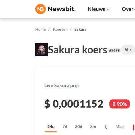
Nieuws
Over 
Home
Koersen
Sakura
Sakura koers
Alle
#5699
Live Sakura prijs
$
0,0001152
8,90%
24u
7d
30d
3m
1j
Max