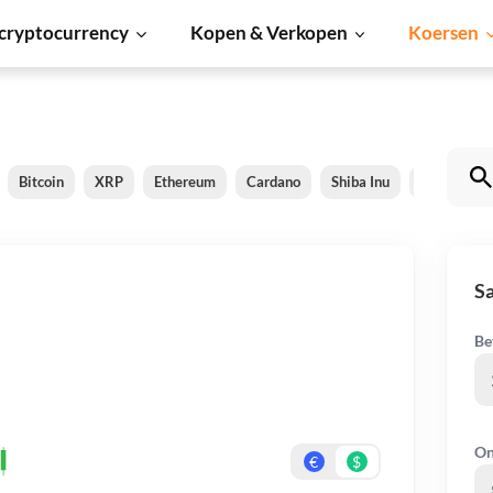
cryptocurrency
Kopen & Verkopen
Koersen
Bitcoin
XRP
Ethereum
Cardano
Shiba Inu
Dogecoin
S
Be
On
€
$