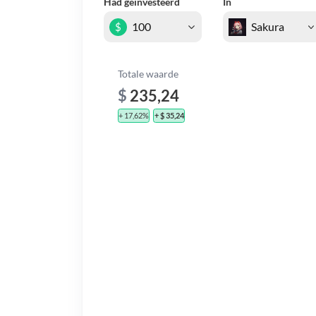
Had geïnvesteerd
In
$
Totale waarde
$
235,24
+ 17,62%
+ $ 35,24