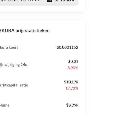
KURA prijs statistieken
kura koers
$0,0001152
$0,01
ijs wijziging
24u
8,90%
$103.7k
rktkapitalisatie
17,72%
olume
$8.99k