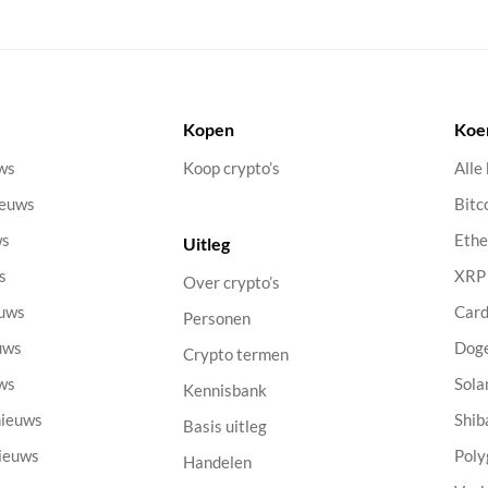
Kopen
Koe
uws
Koop crypto’s
Alle
ieuws
Bitc
ws
Eth
Uitleg
s
XRP
Over crypto’s
euws
Car
Personen
uws
Dog
Crypto termen
uws
Sola
Kennisbank
nieuws
Shib
Basis uitleg
nieuws
Poly
Handelen