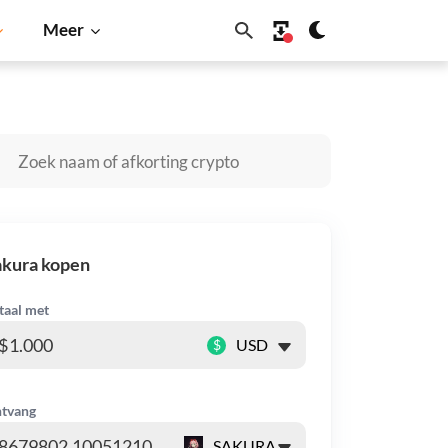
Meer
Solana
BNB
akura kopen
taal met
$
tvang