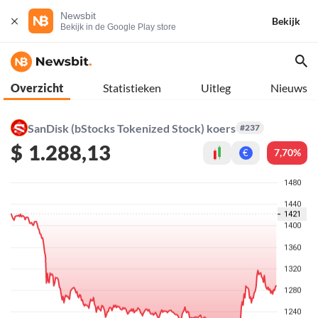
Newsbit
Bekijk
Bekijk in de Google Play store
Overzicht
Statistieken
Uitleg
Nieuws
SanDisk (bStocks Tokenized Stock) koers
#237
$
1.288,13
7,70%
€