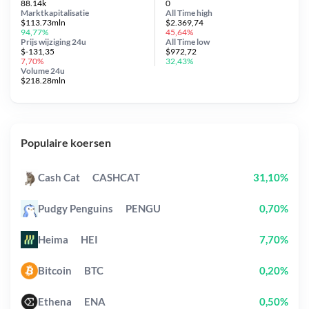
88.14k
0
Marktkapitalisatie
All Time
high
$113.73mln
$2.369,74
94,77%
45,64%
Prijs wijziging
24u
All Time
low
$-131,35
$972,72
7,70%
32,43%
Volume 24u
$218.28mln
Populaire koersen
Cash Cat
CASHCAT
31,10%
Pudgy Penguins
PENGU
0,70%
Heima
HEI
7,70%
Bitcoin
BTC
0,20%
Ethena
ENA
0,50%