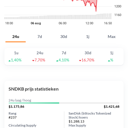
24u
7d
30d
1j
Max
1u
24u
7d
30d
1j
1,40%
7,70%
4,10%
16,70%
%
SNDKB prijs statistieken
24u laag / hoog
$1.175,86
$1.421,68
Rang
SanDisk (bStocks Tokenized
#237
Stock) koers
$1.288,13
Circulating Supply
Max Supply