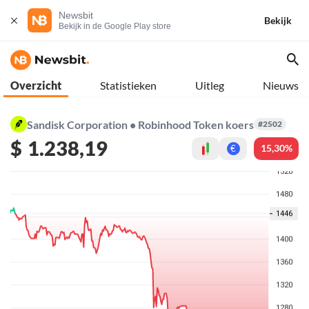
Newsbit
Bekijk
Bekijk in de Google Play store
Overzicht
Statistieken
Uitleg
Nieuws
Sandisk Corporation • Robinhood Token koers
#2502
$
1.238,19
15,30%
€