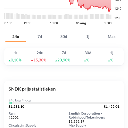
24u
7d
30d
1j
Max
1u
24u
7d
30d
1j
0,10%
15,30%
20,90%
%
%
SNDK prijs statistieken
24u laag / hoog
$1.231,10
$1.455,01
Rang
Sandisk Corporation •
#2502
Robinhood Token koers
$1.238,19
Circulating Supply
Max Supply