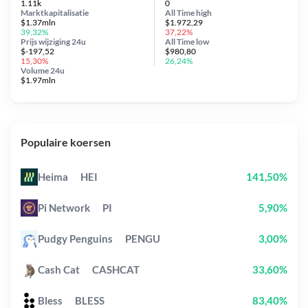
1.11k
0
Marktkapitalisatie
All Time
high
$1.37mln
$1.972,29
39,32%
37,22%
Prijs wijziging
24u
All Time
low
$-197,52
$980,80
15,30%
26,24%
Volume 24u
$1.97mln
Populaire koersen
Heima
HEI
141,50%
Pi Network
PI
5,90%
Pudgy Penguins
PENGU
3,00%
Cash Cat
CASHCAT
33,60%
Bless
BLESS
83,40%