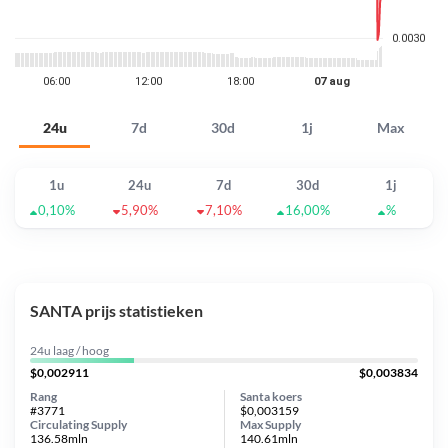
24u
7d
30d
1j
Max
1u
24u
7d
30d
1j
0,10%
5,90%
7,10%
16,00%
%
SANTA prijs statistieken
24u laag / hoog
$0,002911
$0,003834
Rang
Santa koers
#3771
$0,003159
Circulating Supply
Max Supply
136.58mln
140.61mln