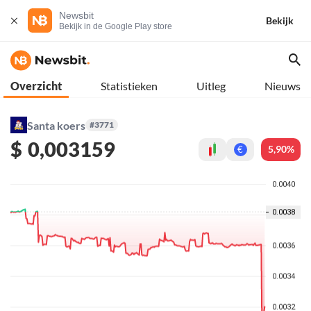
Newsbit
Bekijk
Bekijk in de Google Play store
Overzicht
Statistieken
Uitleg
Nieuws
Santa koers
#3771
$
0,003159
5,90%
€