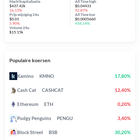
Marktkapitalisatie
All Time
high
$437.42k
$0,04431
16,15%
92,87%
Prijs wijziging
24u
All Time
low
$0,01
$0,0005660
5,90%
458,14%
Volume 24u
$15.15k
Populaire koersen
Kamino
KMNO
17,80%
Cash Cat
CASHCAT
12,40%
Ethereum
ETH
0,20%
Pudgy Penguins
PENGU
3,40%
Block Street
BSB
30,20%