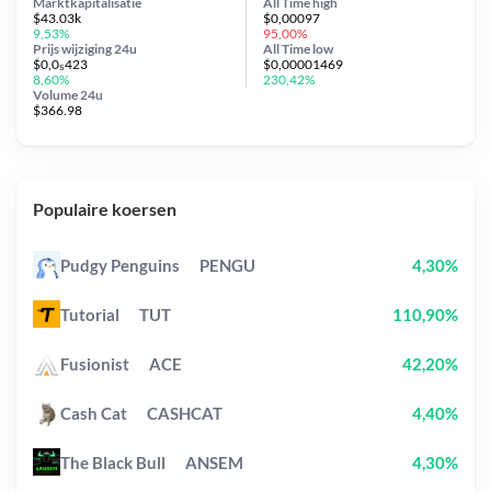
Marktkapitalisatie
All Time
high
$43.03k
$0,00097
9,53%
95,00%
Prijs wijziging
24u
All Time
low
$0,0₅423
$0,00001469
8,60%
230,42%
Volume 24u
$366.98
Populaire koersen
Pudgy Penguins
PENGU
4,30%
Tutorial
TUT
110,90%
Fusionist
ACE
42,20%
Cash Cat
CASHCAT
4,40%
The Black Bull
ANSEM
4,30%