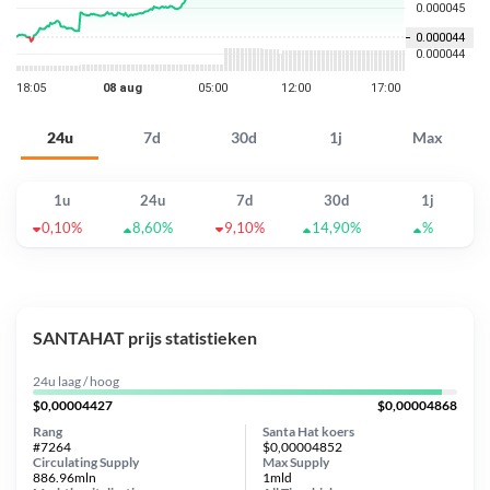
24u
7d
30d
1j
Max
1u
24u
7d
30d
1j
0,10%
8,60%
9,10%
14,90%
%
SANTAHAT prijs statistieken
24u laag / hoog
$0,00004427
$0,00004868
Rang
Santa Hat koers
#7264
$0,00004852
Circulating Supply
Max Supply
886.96mln
1mld