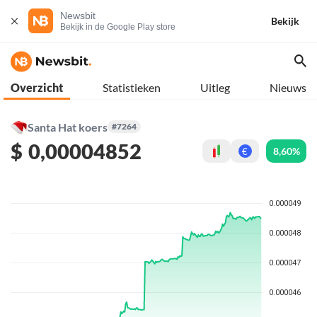
Newsbit
Bekijk
Bekijk in de Google Play store
Overzicht
Statistieken
Uitleg
Nieuws
Santa Hat koers
#7264
$
0,00004852
8,60%
€