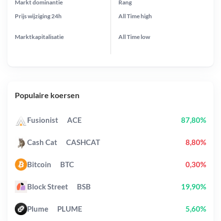
Markt dominantie
Rang
Prijs wijziging
24h
All Time
high
Marktkapitalisatie
All Time
low
Populaire koersen
Fusionist
ACE
87,80%
Cash Cat
CASHCAT
8,80%
Bitcoin
BTC
0,30%
Block Street
BSB
19,90%
Plume
PLUME
5,60%