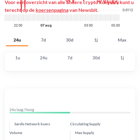
Voor een overzicht van alle andere crypto koersen, kunt u
terecht op de
koersenpagina
van Newsbit.
24u
7d
30d
1j
Max
1u
24u
7d
30d
1j
24u laag / hoog
Sardis Network koers
Circulating Supply
Volume
Max Supply