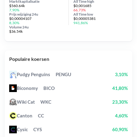
Marktkapitalisatie
All Time
high
$560.64k
$0,001685
7,90%
66,73%
Prijs wijziging
24u
All Time
low
$0,00004107
$0,00005381
8,30%
941,86%
Volume 24u
$36.54k
Populaire koersen
Pudgy Penguins
PENGU
3,10%
Biconomy
BICO
41,80%
Wiki Cat
WKC
23,30%
Canton
CC
4,60%
Cysic
CYS
60,90%