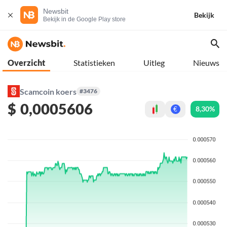
Newsbit
Bekijk
Bekijk in de Google Play store
Overzicht
Statistieken
Uitleg
Nieuws
Scamcoin koers
#3476
$
0,0005606
8,30%
€