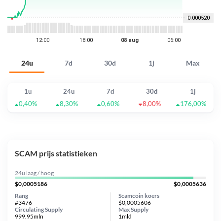
24u
7d
30d
1j
Max
1u
24u
7d
30d
1j
0,40%
8,30%
0,60%
8,00%
176,00%
SCAM prijs statistieken
24u laag / hoog
$0,0005186
$0,0005636
Rang
Scamcoin koers
#3476
$0,0005606
Circulating Supply
Max Supply
999.95mln
1mld