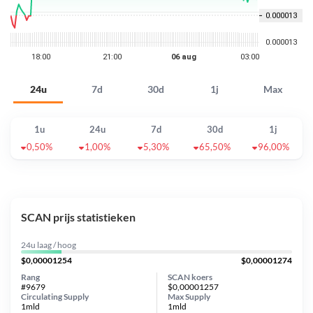
24u
7d
30d
1j
Max
1u
24u
7d
30d
1j
0,50%
1,00%
5,30%
65,50%
96,00%
SCAN prijs statistieken
24u laag / hoog
$0,00001254
$0,00001274
Rang
SCAN koers
#9679
$0,00001257
Circulating Supply
Max Supply
1mld
1mld