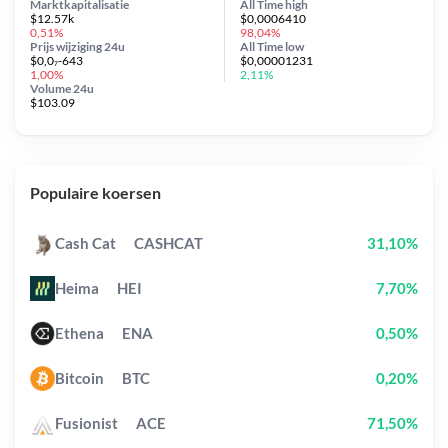
Marktkapitalisatie
All Time
high
$12.57k
$0,0006410
0,51%
98,04%
Prijs wijziging
24u
All Time
low
$0,0₇-643
$0,00001231
1,00%
2,11%
Volume 24u
$103.09
Populaire koersen
Cash Cat
CASHCAT
31,10%
Heima
HEI
7,70%
Ethena
ENA
0,50%
Bitcoin
BTC
0,20%
Fusionist
ACE
71,50%